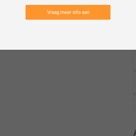
A
Vraag meer info aan
E
W
L
E