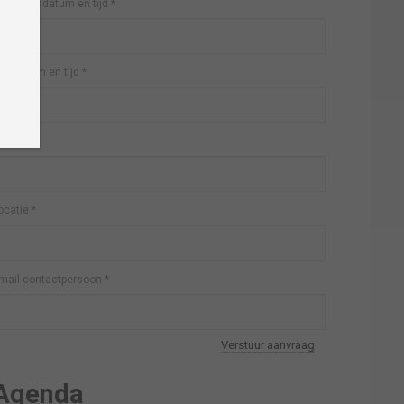
anvangsdatum en tijd
*
inddatum en tijd
*
ebsite
*
ocatie
*
mail contactpersoon
*
Verstuur aanvraag
Agenda