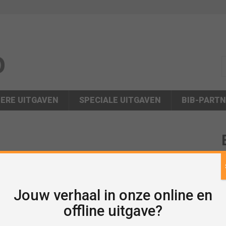
s
ERE UITGAVEN
SPECIALE UITGAVEN
BIB-PART
V
N
Jouw verhaal in onze online en
offline uitgave?