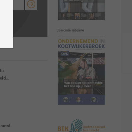
chtige tijd, nu een
Speciale uitgave
tuur’
sta…
veld…
komst