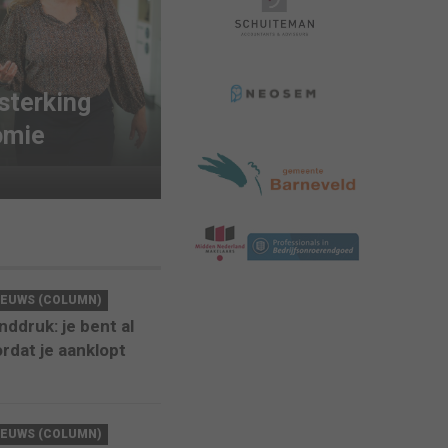
sterking
omie
IEUWS (COLUMN)
nddruk: je bent al
rdat je aanklopt
6
IEUWS (COLUMN)