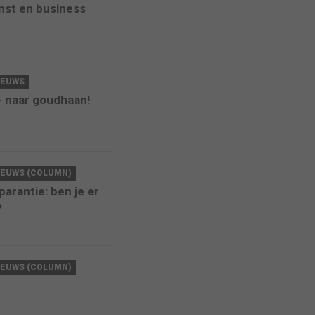
nst en business
6
IEUWS
- naar goudhaan!
6
IEUWS (COLUMN)
arantie: ben je er
?
6
IEUWS (COLUMN)
6