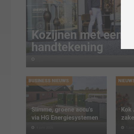
Kozijnen met een 
handtekening
9 juni 2026
BUSINESS NIEUWS
NIEUW
Slimme, groene accu's
Kok 
via HG Energiesystemen
zake
9 juni 2026
1 jun