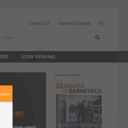
CONTACT
BIB-PARTNERS
isea.search
NERS
JOUW VERHAAL
Nieuwste editie
veld
Sluiten
ale
rtner