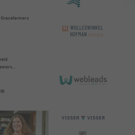
 Gracefarmers
veld
nemers…
BIK