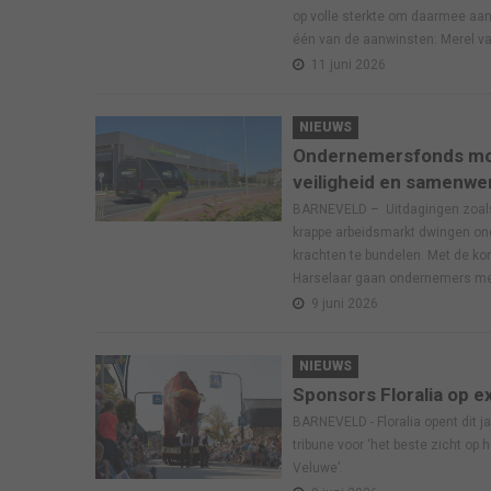
op volle sterkte om daarmee aan
één van de aanwinsten: Merel va
11 juni 2026
NIEUWS
Ondernemersfonds mo
veiligheid en samenwe
BARNEVELD – Uitdagingen zoals 
krappe arbeidsmarkt dwingen o
krachten te bundelen. Met de k
Harselaar gaan ondernemers m
9 juni 2026
NIEUWS
Sponsors Floralia op e
BARNEVELD - Floralia opent dit j
tribune voor ‘het beste zicht op
Veluwe’.