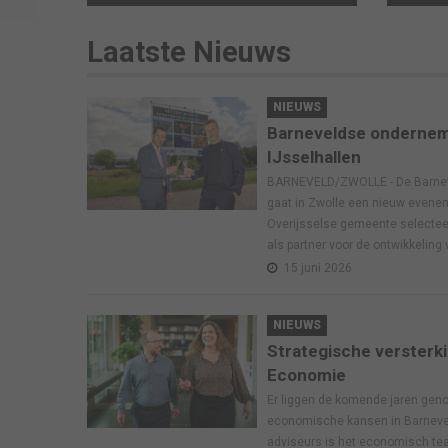
Laatste
Nieuws
NIEUWS
Barneveldse ondernem
IJsselhallen
BARNEVELD/ZWOLLE - De Barnev
gaat in Zwolle een nieuw evene
Overijsselse gemeente selecteer
als partner voor de ontwikkeling
15 juni 2026
NIEUWS
Strategische versterk
Economie
Er liggen de komende jaren gen
economische kansen in Barnevel
adviseurs is het economisch t