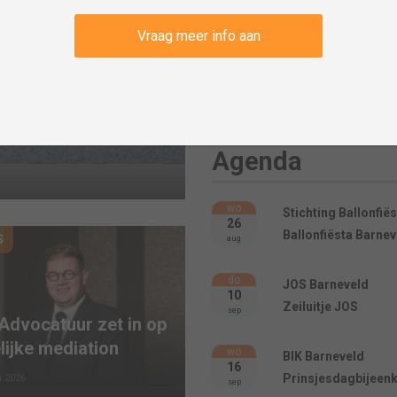
Vraag meer info aan
Veluwse
‘Na een pra
nieuw avon
Agenda
1 juni 2026
wo
Stichting Ballonfië
26
Ballonfiësta Barne
S
aug
do
JOS Barneveld
10
Zeiluitje JOS
sep
Advocatuur zet in op
lijke mediation
wo
BIK Barneveld
16
Prinsjesdagbijeen
i 2026
sep