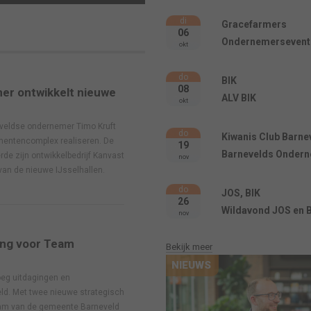
di
Gracefarmers
06
Ondernemersevent
okt
do
BIK
08
er ontwikkelt nieuwe
ALV BIK
okt
eldse ondernemer Timo Kruft
do
Kiwanis Club Barne
mentencomplex realiseren. De
19
Barnevelds Onder
de zijn ontwikkelbedrijf Kanvast
nov
 van de nieuwe IJsselhallen.
do
JOS, BIK
26
Wildavond JOS en 
nov
ing voor Team
Bekijk meer
NIEUWS
oeg uitdagingen en
d. Met twee nieuwe strategisch
eam van de gemeente Barneveld