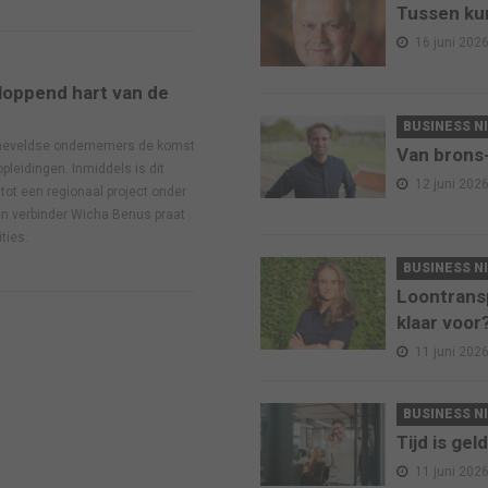
Tussen ku
16 juni 202
loppend hart van de
BUSINESS N
rneveldse ondernemers de komst
Van brons
pleidingen. Inmiddels is dit
12 juni 202
tot een regionaal project onder
en verbinder Wicha Benus praat
ties.
BUSINESS N
Loontransp
klaar voor
11 juni 202
BUSINESS N
Tijd is geld
11 juni 202