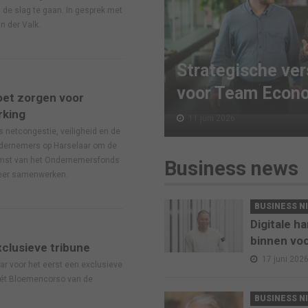
 de slag te gaan. In gesprek met
n der Valk.
Strategische ver
voor Team Econ
et zorgen voor
rking
11 juni 2026
netcongestie, veiligheid en de
ndernemers op Harselaar om de
omst van het Ondernemersfonds
Business news
eer samenwerken.
BUSINESS N
Digitale ha
binnen voo
xclusieve tribune
17 juni 202
aar voor het eerst een exclusieve
 hét Bloemencorso van de
BUSINESS N