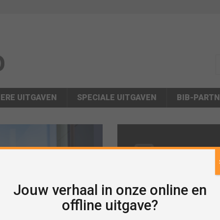
s
ERE UITGAVEN
SPECIALE UITGAVEN
BIB-PART
NIEUWS
Bedrijvenregister Barne
Vind je lok
Jouw verhaal in onze online en
businesspa
offline uitgave?