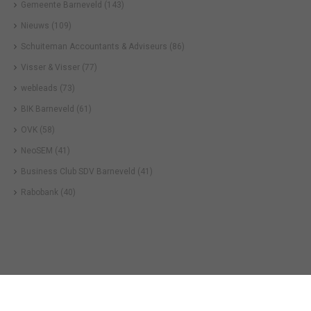
Gemeente Barneveld
(143)
Nieuws
(109)
Schuiteman Accountants & Adviseurs
(86)
Visser & Visser
(77)
webleads
(73)
BIK Barneveld
(61)
OVK
(58)
NeoSEM
(41)
Business Club SDV Barneveld
(41)
Rabobank
(40)
Business in Barneveld
©
2026
Technische realisatie webbureau
Census Online