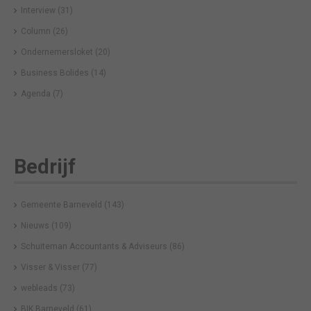
Interview
(31)
Column
(26)
Ondernemersloket
(20)
Business Bolides
(14)
Agenda
(7)
Bedrijf
Gemeente Barneveld
(143)
Nieuws
(109)
Schuiteman Accountants & Adviseurs
(86)
Visser & Visser
(77)
webleads
(73)
BIK Barneveld
(61)