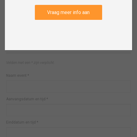
Vraag meer info aan
Event aanmelden
Velden met een * zijn verplicht.
Naam event
*
Aanvangsdatum en tijd
*
Einddatum en tijd
*