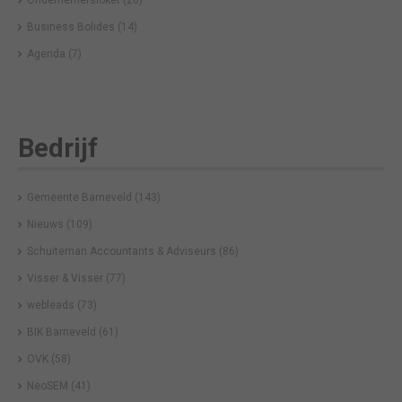
Ondernemersloket
(20)
Business Bolides
(14)
Agenda
(7)
Bedrijf
Gemeente Barneveld
(143)
Nieuws
(109)
Schuiteman Accountants & Adviseurs
(86)
Visser & Visser
(77)
webleads
(73)
BIK Barneveld
(61)
OVK
(58)
NeoSEM
(41)