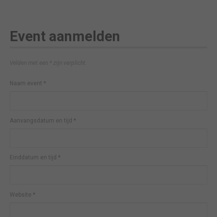
Event aanmelden
Velden met een * zijn verplicht.
Naam event
*
Aanvangsdatum en tijd
*
Einddatum en tijd
*
Website
*