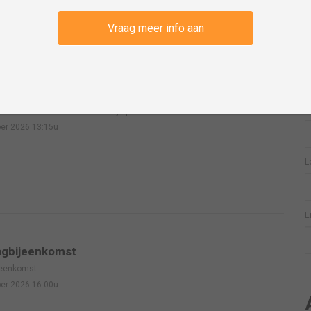
A
Vraag meer info aan
E
JOS
W
r vindt het traditionele Zeiluitje plaats van de JOS.
er 2026 13:15u
L
E
agbijeenkomst
jeenkomst
er 2026 16:00u