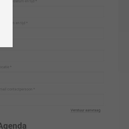
anvangsdatum en tijd
*
inddatum en tijd
*
ebsite
*
ocatie
*
mail contactpersoon
*
Verstuur aanvraag
Agenda