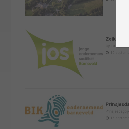
Zeiluitje 
Op 10 septembe
10 septemb
Prinsjesd
Prinsjesdagbi
16 septemb