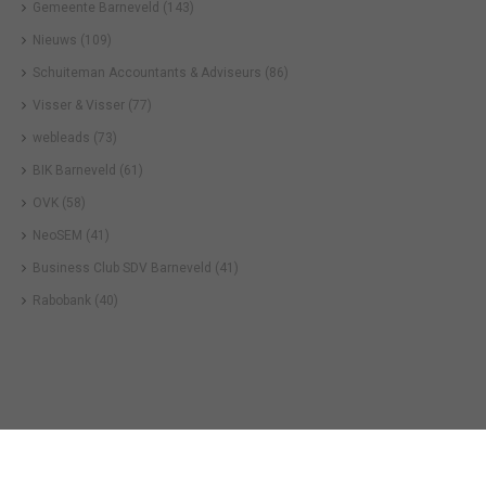
Gemeente Barneveld
(143)
Nieuws
(109)
Schuiteman Accountants & Adviseurs
(86)
Visser & Visser
(77)
webleads
(73)
BIK Barneveld
(61)
OVK
(58)
NeoSEM
(41)
Business Club SDV Barneveld
(41)
Rabobank
(40)
Business in Barneveld
©
2026
Technische realisatie webbureau
Census Online