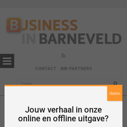
CONTACT
BIB-PARTNERS
sisea.search
Sluiten
Crossbow Coffee
Jouw verhaal in onze
online en offline uitgave?
https://www.crossbowcoffee.nl/