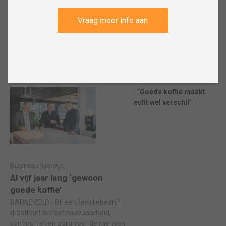
Goede koffie op het werk
Vraag meer info aan
Crossbow Coffee helpt bedrijven aan goede koffie op het werk. Niet
alleen door koffiemachines en koffie te leveren, maar vooral door te
zorgen dat alles blijft werken zoals het hoort. Want goede koffie is
inmiddels een belangrijk onderdeel van de werkdag.
Gerelateerd nieuws:
Archief:
‘Goede koffie maakt
echt wel verschil’
Business Nieuws
Al vijf jaar lang ‘gewoon
goede koffie’
BARNEVELD - Bij een familiebedrijf
draait het om betrouwbaarheid,
continuïteit en zorg voor de mensen