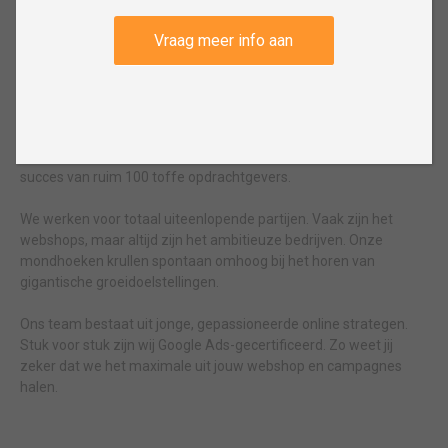
NeoSEM is het online marketingbureau gespecialiseerd in e-
commerce en webshops. Wij worden blij van het succesvol
Vraag meer info aan
maken van webshops. Dat doen we door meer traffic te
genereren, jouw online naamsbekendheid te vergroten én te
werken aan conversieoptimalisatie.
Een stukje historie: in maart 2016 zag NeoSEM het levenslicht.
Inmiddels werken we met zo’n 25 specialisten aan het online
succes van ruim 100 toffe opdrachtgevers.
We werken voor totaal uiteenlopende partijen. Vaak zijn het
webshops, maar altijd zijn het ambitieuze bedrijven. Onze
mondhoeken krullen spontaan omhoog bij het horen van
gigantische groeidoelstellingen.
Ons team bestaat uit jonge, gepassioneerde online strategen.
Stuk voor stuk zijn wij Google Ads-gecertificeerd. Zo weet jij
zeker dat we het maximale uit jouw webshop en campagnes
halen.