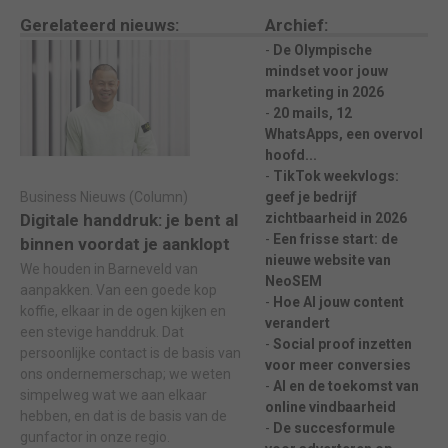
Gerelateerd nieuws:
Archief:
De Olympische
mindset voor jouw
marketing in 2026
20 mails, 12
WhatsApps, een overvol
hoofd...
TikTok weekvlogs:
Business Nieuws (Column)
geef je bedrijf
Digitale handdruk: je bent al
zichtbaarheid in 2026
Een frisse start: de
binnen voordat je aanklopt
nieuwe website van
We houden in Barneveld van
NeoSEM
aanpakken. Van een goede kop
Hoe AI jouw content
koffie, elkaar in de ogen kijken en
verandert
een stevige handdruk. Dat
Social proof inzetten
persoonlijke contact is de basis van
voor meer conversies
ons ondernemerschap; we weten
AI en de toekomst van
simpelweg wat we aan elkaar
online vindbaarheid
hebben, en dat is de basis van de
De succesformule
gunfactor in onze regio.