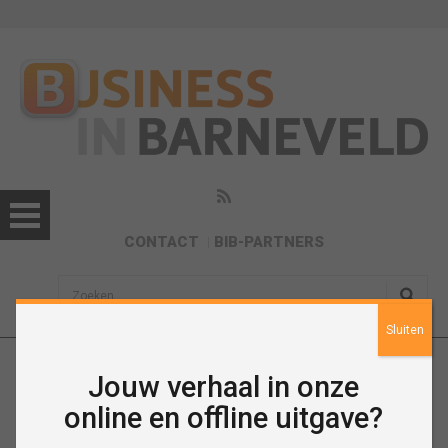
CONTACT
BIB-PARTNERS
sisea.search
Sluiten
Neosem
Jouw verhaal in onze
online en offline uitgave?
https://www.neosem.nl/