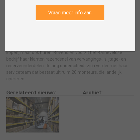
Specialist in heftrucks,
Vraag meer info aan
magazijntrucks en
magazijnstellingen
Itolang voorziet bedrijven in heel Nederland van heftrucks,
magazijntrucks en magazijnstellingen. Je kunt ze er niet alleen
kopen, maar ook huren. Bovendien voorzit het Barneveldse
bedrijf haar klanten razendsnel van vervangings-, slijtage- en
reserveonderdelen. Itolang onderscheidt zich verder met haar
serviceteam dat bestaat uit ruim 20 monteurs, die landelijk
opereren.
Gerelateerd nieuws:
Archief: