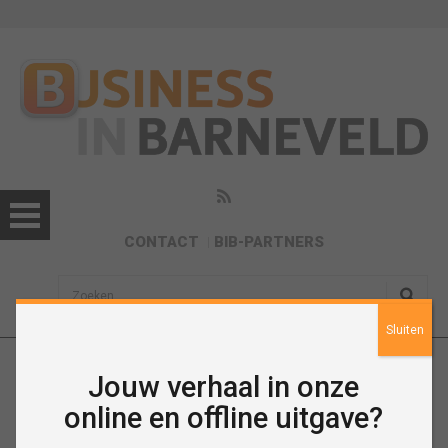
CONTACT
BIB-PARTNERS
sisea.search
Sluiten
Itolang
Jouw verhaal in onze
online en offline uitgave?
www.itolang.nl