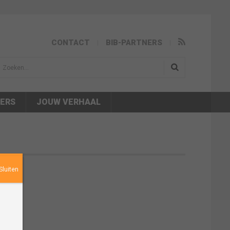
CONTACT
BIB-PARTNERS
isea.search
NERS
JOUW VERHAAL
Sluiten