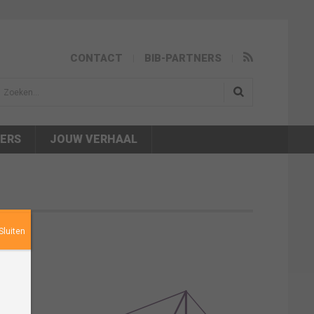
CONTACT
BIB-PARTNERS
isea.search
NERS
JOUW VERHAAL
Sluiten