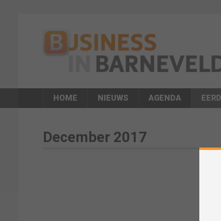
HOME
NIEUWS
AGENDA
EERD
December 2017