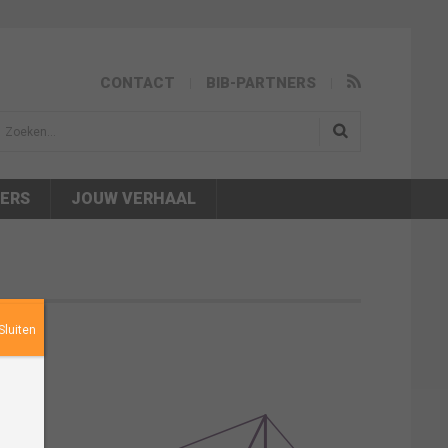
CONTACT
BIB-PARTNERS
isea.search
NERS
JOUW VERHAAL
Sluiten