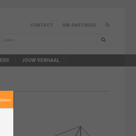
CONTACT
BIB-PARTNERS
isea.search
NERS
JOUW VERHAAL
Sluiten