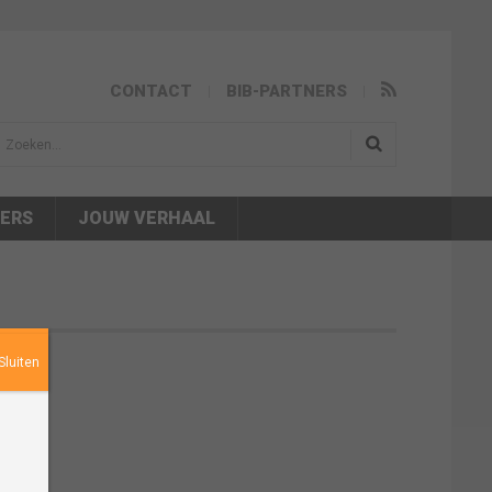
CONTACT
BIB-PARTNERS
isea.search
NERS
JOUW VERHAAL
Sluiten