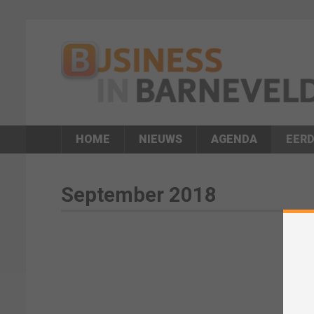
HOME
NIEUWS
AGENDA
EERD
September 2018