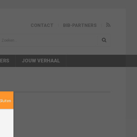
CONTACT
BIB-PARTNERS
isea.search
NERS
JOUW VERHAAL
Sluiten