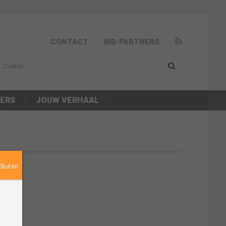
CONTACT
BIB-PARTNERS
isea.search
NERS
JOUW VERHAAL
Sluiten