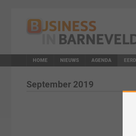
HOME
NIEUWS
AGENDA
EERD
September 2019