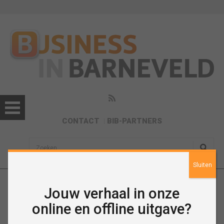
CONTACT
BIB-PARTNERS
sisea.search
Sluiten
Jouw verhaal in onze
Trots op De Briellaerd (Special
online en offline uitgave?
juni 2019)