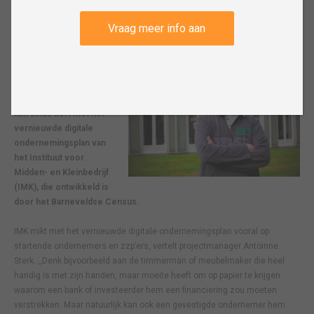
Vraag meer info aan
13 februari 2016
BARNEVELD - In een
handomdraai een solide
businessplan maken. Het
kan sinds kort met het
vernieuwde digitale
ondernemingsplan van
het Instituut voor
Midden- en Kleinbedrijf
(IMK), die ontwikkeld is
door het Barneveldse Census.
IMK mikt met het vernieuwde digitale ondernemingsplan vooral op
startende ondernemers en zzp’ers, vertelt projectmanager Antoinne
Sterk. ,,Denk bijvoorbeeld aan de timmerman of meubelmaker die heel
handig is met zijn handen, maar moeite heeft om op papier te krijgen
waarom een bank of investeerder hem een financiering zou moeten
verstrekken. Maar natuurlijk kan ook een gevestigde ondernemer hem