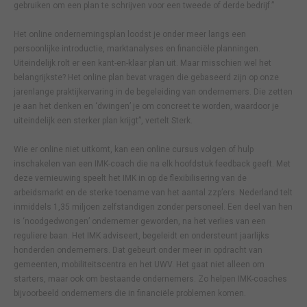
gebruiken om een plan te schrijven voor een tweede of derde bedrijf.”
Het online ondernemingsplan loodst je onder meer langs een
persoonlijke introductie, marktanalyses en financiële planningen.
Uiteindelijk rolt er een kant-en-klaar plan uit. Maar misschien wel het
belangrijkste? Het online plan bevat vragen die gebaseerd zijn op onze
jarenlange praktijkervaring in de begeleiding van ondernemers. Die zetten
je aan het denken en ‘dwingen’ je om concreet te worden, waardoor je
uiteindelijk een sterker plan krijgt”, vertelt Sterk.
Wie er online niet uitkomt, kan een online cursus volgen of hulp
inschakelen van een IMK-coach die na elk hoofdstuk feedback geeft. Met
deze vernieuwing speelt het IMK in op de flexibilisering van de
arbeidsmarkt en de sterke toename van het aantal zzp’ers. Nederland telt
inmiddels 1,35 miljoen zelfstandigen zonder personeel. Een deel van hen
is ‘noodgedwongen’ ondernemer geworden, na het verlies van een
reguliere baan. Het IMK adviseert, begeleidt en ondersteunt jaarlijks
honderden ondernemers. Dat gebeurt onder meer in opdracht van
gemeenten, mobiliteitscentra en het UWV. Het gaat niet alleen om
starters, maar ook om bestaande ondernemers. Zo helpen IMK-coaches
bijvoorbeeld ondernemers die in financiële problemen komen.