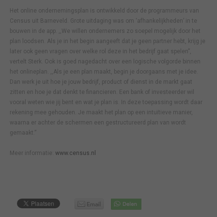
Het online ondernemingsplan is ontwikkeld door de programmeurs van
Census uit Barneveld. Grote uitdaging was om ‘afhankelijkheden’ in te
bouwen in de app. ,,We willen ondernemers zo soepel mogelijk door het
plan loodsen. Als je in het begin aangeeft dat je geen partner hebt, krijg je
later ook geen vragen over welke rol deze in het bedrijf gaat spelen”,
vertelt Sterk. Ook is goed nagedacht over een logische volgorde binnen
het onlineplan. ,,Als je een plan maakt, begin je doorgaans met je idee.
Dan werk je uit hoe je jouw bedrijf, product of dienst in de markt gaat
zitten en hoe je dat denkt te financieren. Een bank of investeerder wil
vooral weten wie jij bent en wat je plan is. In deze toepassing wordt daar
rekening mee gehouden. Je maakt het plan op een intuïtieve manier,
waarna er achter de schermen een gestructureerd plan van wordt
gemaakt.”
Meer informatie:
www.census.nl