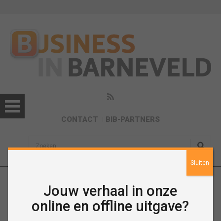
CONTACT
BIB-PARTNERS
sisea.search
Sluiten
Jouw verhaal in onze
App Census helpt zzp’er aan
online en offline uitgave?
businessplan