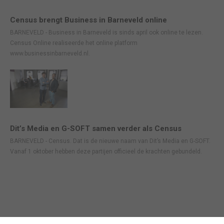
Census brengt Business in Barneveld online
BARNEVELD - Business in Barneveld is sinds april ook online te lezen.
Census Online realiseerde het online platform
www.businessinbarneveld.nl.
Dit’s Media en G-SOFT samen verder als Census
BARNEVELD - Census. Dat is de nieuwe naam van Dit’s Media en G-SOFT.
Vanaf 1 oktober hebben deze partijen officieel de krachten gebundeld.