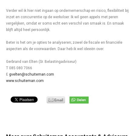
Verder wil ik hier niet ingaan op ondernemerschap en risico, flexibiliteit bij
inzet en concurrentie op de werkvloer. Ik wil geen appels met peren
vergelijken, omdat er soms echt een verschil van smaak is. En smaak
blijft altijd heel persoonlijk.
Beter is het om je opties te analyseren; zowel de fiscale en financiële
aspecten als de voorwaarden. Daar heb ik wel ideeën over.
Gerbrand van Elten (Sr. Belastingadviseur)
T 085 080 7066
E
gvelten@schuiteman.com
www.schuiteman.com