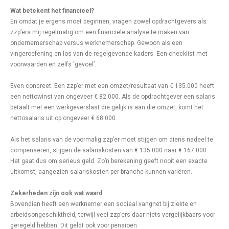
Wat betekent het financieel?
En omdat je ergens moet beginnen, vragen zowel opdrachtgevers als
zzp’ers mij regelmatig om een financiële analyse te maken van
ondernemerschap versus werknemerschap. Gewoon als een
vingeroefening en los van de regelgevende kaders. Een checklist met
voorwaarden en zelfs ‘gevoel’.
Even concreet. Een zzp’er met een omzet/resultaat van € 135.000 heeft
een nettowinst van ongeveer € 82.000. Als de opdrachtgever een salaris
betaalt met een werkgeverslast die gelijk is aan die omzet, komt het
nettosalaris uit op ongeveer € 68.000.
Als het salaris van de voormalig zzp’er moet stijgen om diens nadeel te
compenseren, stijgen de salariskosten van € 135.000 naar € 167.000.
Het gaat dus om serieus geld. Zo’n berekening geeft nooit een exacte
uitkomst, aangezien salariskosten per branche kunnen variëren.
Zekerheden zijn ook wat waard
Bovendien heeft een werknemer een sociaal vangnet bij ziekte en
arbeidsongeschiktheid, terwijl veel zzp’ers daar niets vergelijkbaars voor
geregeld hebben. Dit geldt ook voor pensioen.