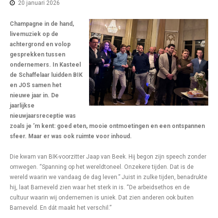
20 januari 2026
Champagne in de hand,
livemuziek op de
achtergrond en volop
gesprekken tussen
ondernemers. In Kasteel
de Schaffelaar luidden BIK
en JOS samen het
nieuwe jaar in. De
jaarlijkse
nieuwjaarsreceptie was
zoals je ’m kent: goed eten, mooie ontmoetingen en een ontspannen
sfeer. Maar er was ook ruimte voor inhoud.
Die kwam van BIK-voorzitter Jaap van Beek. Hij begon zijn speech zonder
omwegen. “Spanning op het wereldtoneel. Onzekere tijden. Dat is de
wereld waarin we vandaag de dag leven.” Juist in zulke tijden, benadrukte
hij, laat Barneveld zien waar het sterk in is. “De arbeidsethos en de
cultuur waarin wij ondernemen is uniek. Dat zien anderen ook buiten
Barneveld. En dát maakt het verschil.”