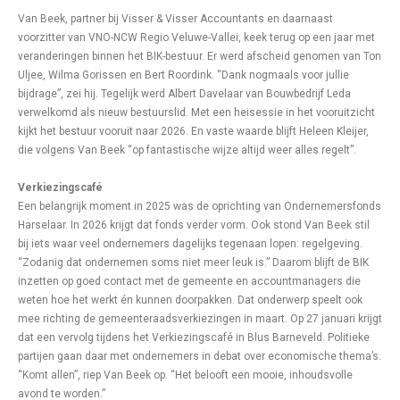
Van Beek, partner bij Visser & Visser Accountants en daarnaast
voorzitter van VNO-NCW Regio Veluwe-Vallei, keek terug op een jaar met
veranderingen binnen het BIK-bestuur. Er werd afscheid genomen van Ton
Uljee, Wilma Gorissen en Bert Roordink. “Dank nogmaals voor jullie
bijdrage”, zei hij. Tegelijk werd Albert Davelaar van Bouwbedrijf Leda
verwelkomd als nieuw bestuurslid. Met een heisessie in het vooruitzicht
kijkt het bestuur vooruit naar 2026. En vaste waarde blijft Heleen Kleijer,
die volgens Van Beek “op fantastische wijze altijd weer alles regelt”.
Verkiezingscafé
Een belangrijk moment in 2025 was de oprichting van Ondernemersfonds
Harselaar. In 2026 krijgt dat fonds verder vorm. Ook stond Van Beek stil
bij iets waar veel ondernemers dagelijks tegenaan lopen: regelgeving.
“Zodanig dat ondernemen soms niet meer leuk is.” Daarom blijft de BIK
inzetten op goed contact met de gemeente en accountmanagers die
weten hoe het werkt én kunnen doorpakken. Dat onderwerp speelt ook
mee richting de gemeenteraadsverkiezingen in maart. Op 27 januari krijgt
dat een vervolg tijdens het Verkiezingscafé in Blus Barneveld. Politieke
partijen gaan daar met ondernemers in debat over economische thema’s.
“Komt allen”, riep Van Beek op. “Het belooft een mooie, inhoudsvolle
avond te worden.”