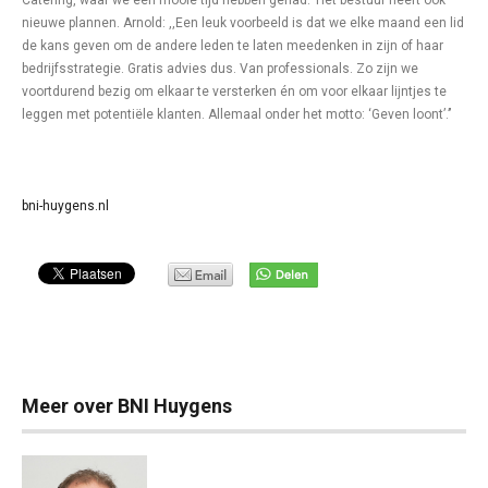
Catering, waar we een mooie tijd hebben gehad.’’ Het bestuur heeft ook
nieuwe plannen. Arnold: ,,Een leuk voorbeeld is dat we elke maand een lid
de kans geven om de andere leden te laten meedenken in zijn of haar
bedrijfsstrategie. Gratis advies dus. Van professionals. Zo zijn we
voortdurend bezig om elkaar te versterken én om voor elkaar lijntjes te
leggen met potentiële klanten. Allemaal onder het motto: ‘Geven loont’.’’
bni-huygens.nl
Meer over BNI Huygens