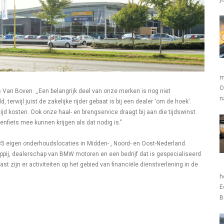
m
O
us Van Boven. ,,Een belangrijk deel van onze merken is nog niet
n
rwijl juist de zakelijke rijder gebaat is bij een dealer ‘om de hoek’.
ijd kosten. Ook onze haal- en brengservice draagt bij aan die tijdswinst.
fiets mee kunnen krijgen als dat nodig is.’
’
5 eigen onderhoudslocaties in Midden- , Noord- en Oost-Nederland.
ppij, dealerschap van BMW motoren en een bedrijf dat is gespecialiseerd
t zijn er activiteiten op het gebied van financiële dienstverlening in de
h
E
B