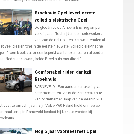
Broekhuis Opel levert eerste
volledig elektrische Opel
De gloednieuwe Ampera-E is nog amper
verkrijgbaar. Toch rijden de medewerkers
van Van de Pol Hout en Bouwmaterialen al
et veel plezier rond in de eerste nieuwste, volledig elektrische
pel. “Toen bleek dat er een beperkt aantal exemplaren al eerder
aar Nederland kwam, belde Broekhuis ons direct.”
Comfortabel rijden dankzij
Broekhuis
BARNEVELD - Een aaneenschakeling van
pechmomenten. Zo is de zomervakantie
van ondernemer Jaap van de Veer in 2015
et best te omschrijven. Zijn Volvo V60 Hybrid hield er mee op.
enmaal terug in Barneveld besloot hij klant te worden bij
roekhuis.
Nog 5 jaar voordeel met Opel