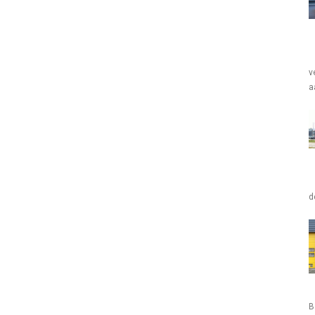
v
a
d
B