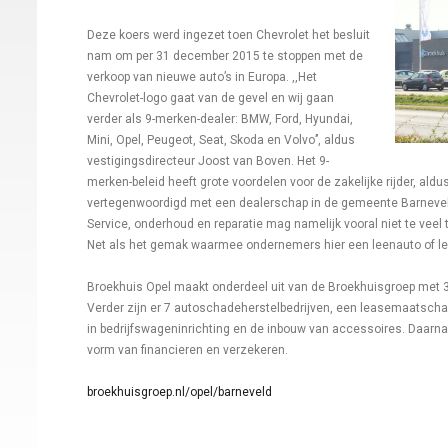
Deze koers werd ingezet toen Chevrolet het besluit
nam om per 31 december 2015 te stoppen met de
verkoop van nieuwe auto’s in Europa. ,,Het
Chevrolet-logo gaat van de gevel en wij gaan
verder als 9-merken-dealer: BMW, Ford, Hyundai,
Mini, Opel, Peugeot, Seat, Skoda en Volvo’’, aldus
vestigingsdirecteur Joost van Boven. Het 9-
merken-beleid heeft grote voordelen voor de zakelijke rijder, ald
vertegenwoordigd met een dealerschap in de gemeente Barneveld, te
Service, onderhoud en reparatie mag namelijk vooral niet te veel t
Net als het gemak waarmee ondernemers hier een leenauto of leen
Broekhuis Opel maakt onderdeel uit van de Broekhuisgroep met 3
Verder zijn er 7 autoschadeherstelbedrijven, een leasemaatscha
in bedrijfswageninrichting en de inbouw van accessoires. Daarnaas
vorm van financieren en verzekeren.
broekhuisgroep.nl/opel/barneveld