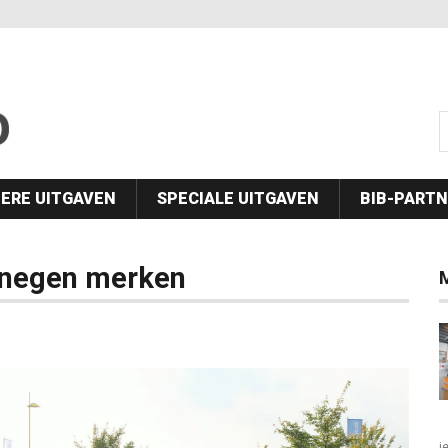
s
ERE UITGAVEN
SPECIALE UITGAVEN
BIB-PART
 negen merken
M
j