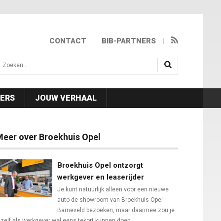
CONTACT
BIB-PARTNERS
isea.search
NERS
JOUW VERHAAL
eer over Broekhuis Opel
Broekhuis Opel ontzorgt
werkgever en leaserijder
Je kunt natuurlijk alleen voor een nieuwe
auto de showroom van Broekhuis Opel
Barneveld bezoeken, maar daarmee zou je
ezelf als werkgever wel eens tekort kunnen doen...