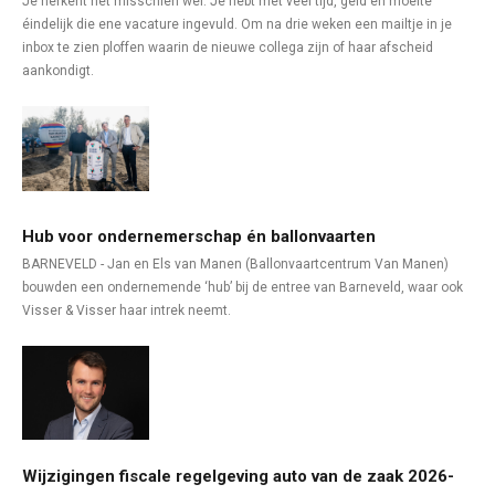
Je herkent het misschien wel. Je hebt met veel tijd, geld en moeite
éindelijk die ene vacature ingevuld. Om na drie weken een mailtje in je
inbox te zien ploffen waarin de nieuwe collega zijn of haar afscheid
aankondigt.
Hub voor ondernemerschap én ballonvaarten
BARNEVELD - Jan en Els van Manen (Ballonvaartcentrum Van Manen)
bouwden een ondernemende ‘hub’ bij de entree van Barneveld, waar ook
Visser & Visser haar intrek neemt.
Wijzigingen fiscale regelgeving auto van de zaak 2026-