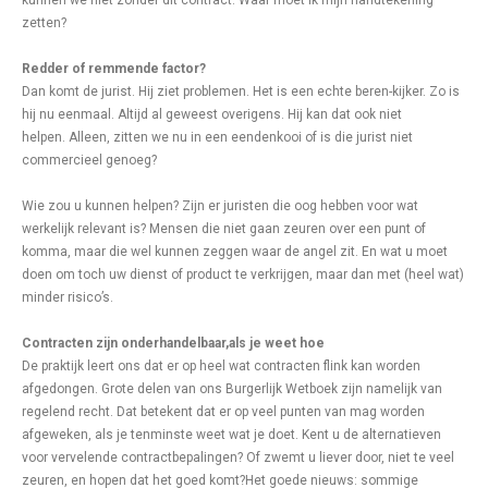
kunnen we niet zonder dit contract. Waar moet ik mijn handtekening
zetten?
Redder of remmende factor?
Dan komt de jurist. Hij ziet problemen. Het is een echte beren-kijker. Zo is
hij nu eenmaal. Altijd al geweest overigens. Hij kan dat ook niet
helpen. Alleen, zitten we nu in een eendenkooi of is die jurist niet
commercieel genoeg?
Wie zou u kunnen helpen? Zijn er juristen die oog hebben voor wat
werkelijk relevant is? Mensen die niet gaan zeuren over een punt of
komma, maar die wel kunnen zeggen waar de angel zit. En wat u moet
doen om toch uw dienst of product te verkrijgen, maar dan met (heel wat)
minder risico’s.
Contracten zijn onderhandelbaar,als je weet hoe
De praktijk leert ons dat er op heel wat contracten flink kan worden
afgedongen. Grote delen van ons Burgerlijk Wetboek zijn namelijk van
regelend recht. Dat betekent dat er op veel punten van mag worden
afgeweken, als je tenminste weet wat je doet. Kent u de alternatieven
voor vervelende contractbepalingen? Of zwemt u liever door, niet te veel
zeuren, en hopen dat het goed komt?Het goede nieuws: sommige