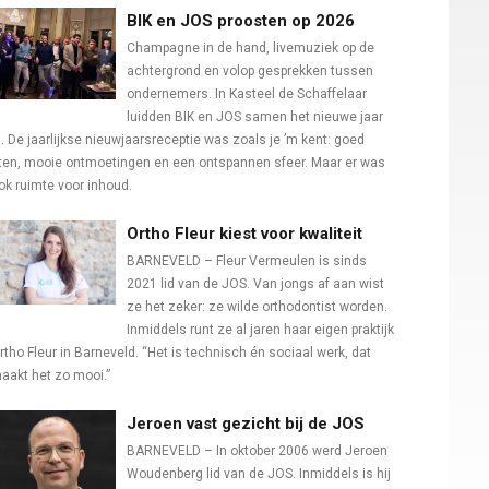
BIK en JOS proosten op 2026
Champagne in de hand, livemuziek op de
achtergrond en volop gesprekken tussen
ondernemers. In Kasteel de Schaffelaar
luidden BIK en JOS samen het nieuwe jaar
n. De jaarlijkse nieuwjaarsreceptie was zoals je ’m kent: goed
ten, mooie ontmoetingen en een ontspannen sfeer. Maar er was
ok ruimte voor inhoud.
Ortho Fleur kiest voor kwaliteit
BARNEVELD – Fleur Vermeulen is sinds
2021 lid van de JOS. Van jongs af aan wist
ze het zeker: ze wilde orthodontist worden.
Inmiddels runt ze al jaren haar eigen praktijk
rtho Fleur in Barneveld. “Het is technisch én sociaal werk, dat
aakt het zo mooi.”
Jeroen vast gezicht bij de JOS
BARNEVELD – In oktober 2006 werd Jeroen
Woudenberg lid van de JOS. Inmiddels is hij