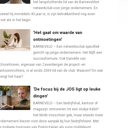
het langstzittende lid van de Barneveldse
netwerkclub voor jonge ondernemers. En
oewel hij inmiddels 43 jaar is, is zijn betrokkenheid nog even
root als in het begin.
'Het gaat om waarde van
ontmoetingen'
BARNEVELD – Een netwerksclub specifiek
gericht op jonge ondernemers. Het blijft een
succesformule. Ook Daniëlle van
choonhoven, eigenaar van Zevenbergen de project- en
antoorinrichters, is al sinds 2009 lid van de club. Waarom? En wat
rengt het haar?
‘De focus bij de JOS ligt op leuke
dingen’
BARNEVELD – Een bedrijfshal, kantoor of
magazijn omtoveren tot een stukje Italië?
Het klinkt misschien gek, maar steeds meer
ndernemers kiezen voor deze aanpak bij hun bedrijfsfeest. Met
e mobiele houtoven van PopUp Italian als vurig middelpunt.