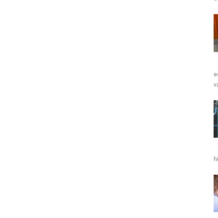
e
v
h