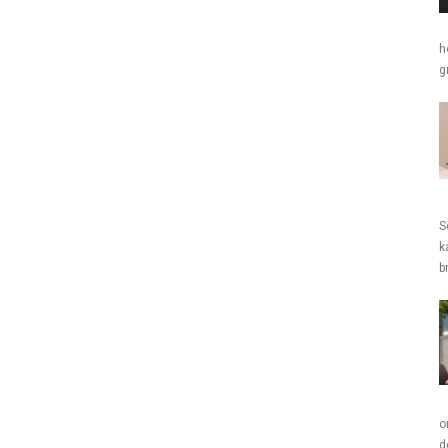
h
g
S
k
b
o
d