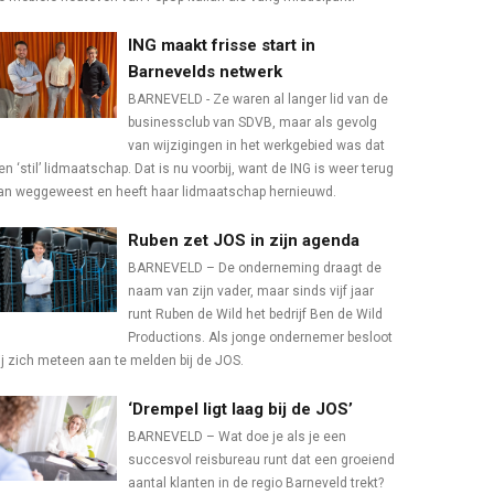
ING maakt frisse start in
Barnevelds netwerk
BARNEVELD - Ze waren al langer lid van de
businessclub van SDVB, maar als gevolg
van wijzigingen in het werkgebied was dat
en ‘stil’ lidmaatschap. Dat is nu voorbij, want de ING is weer terug
an weggeweest en heeft haar lidmaatschap hernieuwd.
Ruben zet JOS in zijn agenda
BARNEVELD – De onderneming draagt de
naam van zijn vader, maar sinds vijf jaar
runt Ruben de Wild het bedrijf Ben de Wild
Productions. Als jonge ondernemer besloot
ij zich meteen aan te melden bij de JOS.
‘Drempel ligt laag bij de JOS’
BARNEVELD – Wat doe je als je een
succesvol reisbureau runt dat een groeiend
aantal klanten in de regio Barneveld trekt?