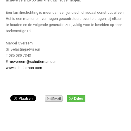
actieve verantwoordelijkheid bij het vermogen.
Een familiestichting is meer dan een juridisch of fiscaal construct alleen.
Het is een manier om vermogen gecontroleerd over te dragen, bij elkaar
te houden en de volgende generatie zorgvuldig voor te bereiden op haar
toekomstige rol.
Marcel Overeem
Sr. Belastingadviseur
T 085 080 7343
E
movereem@schuiteman.com
www.schuiteman.com