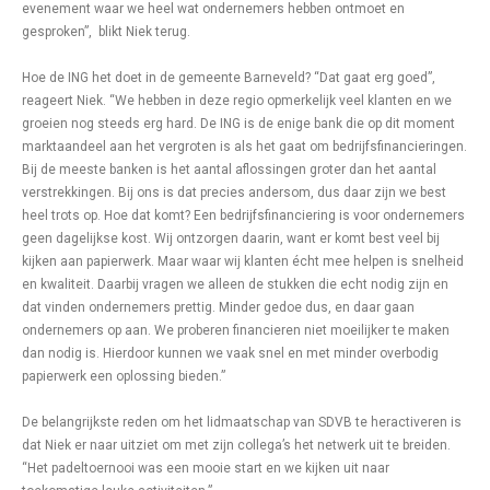
evenement waar we heel wat ondernemers hebben ontmoet en
gesproken”, blikt Niek terug.
Hoe de ING het doet in de gemeente Barneveld? “Dat gaat erg goed”,
reageert Niek. “We hebben in deze regio opmerkelijk veel klanten en we
groeien nog steeds erg hard. De ING is de enige bank die op dit moment
marktaandeel aan het vergroten is als het gaat om bedrijfsfinancieringen.
Bij de meeste banken is het aantal aflossingen groter dan het aantal
verstrekkingen. Bij ons is dat precies andersom, dus daar zijn we best
heel trots op. Hoe dat komt? Een bedrijfsfinanciering is voor ondernemers
geen dagelijkse kost. Wij ontzorgen daarin, want er komt best veel bij
kijken aan papierwerk. Maar waar wij klanten écht mee helpen is snelheid
en kwaliteit. Daarbij vragen we alleen de stukken die echt nodig zijn en
dat vinden ondernemers prettig. Minder gedoe dus, en daar gaan
ondernemers op aan. We proberen financieren niet moeilijker te maken
dan nodig is. Hierdoor kunnen we vaak snel en met minder overbodig
papierwerk een oplossing bieden.”
De belangrijkste reden om het lidmaatschap van SDVB te heractiveren is
dat Niek er naar uitziet om met zijn collega’s het netwerk uit te breiden.
“Het padeltoernooi was een mooie start en we kijken uit naar