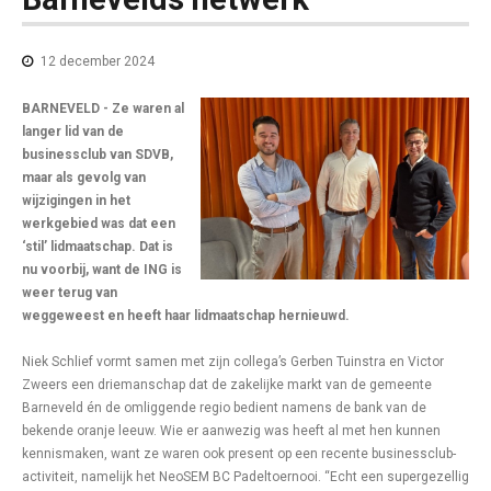
12 december 2024
BARNEVELD - Ze waren al
langer lid van de
businessclub van SDVB,
maar als gevolg van
wijzigingen in het
werkgebied was dat een
‘stil’ lidmaatschap. Dat is
nu voorbij, want de ING is
weer terug van
weggeweest en heeft haar lidmaatschap hernieuwd.
Niek Schlief vormt samen met zijn collega’s Gerben Tuinstra en Victor
Zweers een driemanschap dat de zakelijke markt van de gemeente
Barneveld én de omliggende regio bedient namens de bank van de
bekende oranje leeuw. Wie er aanwezig was heeft al met hen kunnen
kennismaken, want ze waren ook present op een recente businessclub-
activiteit, namelijk het NeoSEM BC Padeltoernooi. “Echt een supergezellig