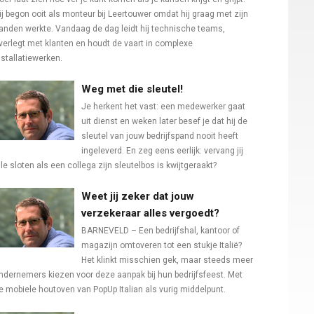
ij begon ooit als monteur bij Leertouwer omdat hij graag met zijn
anden werkte. Vandaag de dag leidt hij technische teams,
verlegt met klanten en houdt de vaart in complexe
nstallatiewerken.
Weg met die sleutel!
Je herkent het vast: een medewerker gaat
uit dienst en weken later besef je dat hij de
sleutel van jouw bedrijfspand nooit heeft
ingeleverd. En zeg eens eerlijk: vervang jij
lle sloten als een collega zijn sleutelbos is kwijtgeraakt?
Weet jij zeker dat jouw
verzekeraar alles vergoedt?
BARNEVELD – Een bedrijfshal, kantoor of
magazijn omtoveren tot een stukje Italië?
Het klinkt misschien gek, maar steeds meer
ndernemers kiezen voor deze aanpak bij hun bedrijfsfeest. Met
e mobiele houtoven van PopUp Italian als vurig middelpunt.