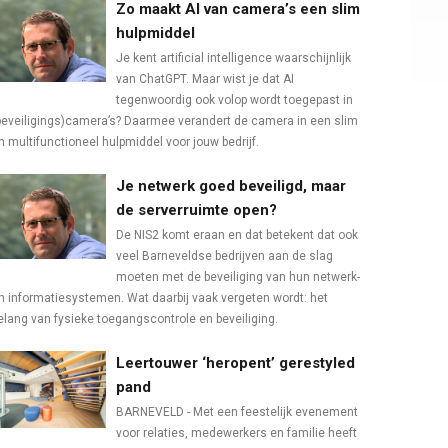
Zo maakt AI van camera’s een slim
hulpmiddel
Je kent artificial intelligence waarschijnlijk
van ChatGPT. Maar wist je dat AI
tegenwoordig ook volop wordt toegepast in
beveiligings)camera’s? Daarmee verandert de camera in een slim
n multifunctioneel hulpmiddel voor jouw bedrijf.
Je netwerk goed beveiligd, maar
de serverruimte open?
De NIS2 komt eraan en dat betekent dat ook
veel Barneveldse bedrijven aan de slag
moeten met de beveiliging van hun netwerk-
n informatiesystemen. Wat daarbij vaak vergeten wordt: het
elang van fysieke toegangscontrole en beveiliging.
Leertouwer ‘heropent’ gerestyled
pand
BARNEVELD - Met een feestelijk evenement
voor relaties, medewerkers en familie heeft