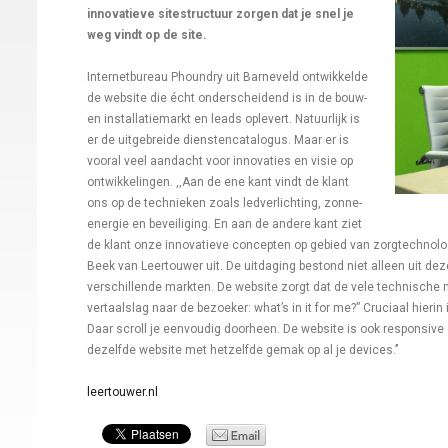
innovatieve sitestructuur zorgen dat je snel je
weg vindt op de site.
Internetbureau Phoundry uit Barneveld ontwikkelde
de website die écht onderscheidend is in de bouw-
en installatiemarkt en leads oplevert. Natuurlijk is
er de uitgebreide dienstencatalogus. Maar er is
vooral veel aandacht voor innovaties en visie op
ontwikkelingen. ,,Aan de ene kant vindt de klant
ons op de technieken zoals ledverlichting, zonne-
energie en beveiliging. En aan de andere kant ziet
de klant onze innovatieve concepten op gebied van zorgtechnolog
Beek van Leertouwer uit. De uitdaging bestond niet alleen uit dez
verschillende markten. De website zorgt dat de vele technische m
vertaalslag naar de bezoeker: what’s in it for me?” Cruciaal hieri
Daar scroll je eenvoudig doorheen. De website is ook responsive 
dezelfde website met hetzelfde gemak op al je devices.’’
leertouwer.nl