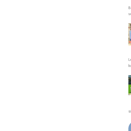
B
v
L
k
s