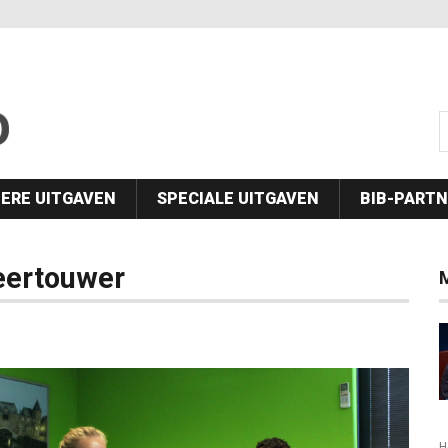
s
ERE UITGAVEN
SPECIALE UITGAVEN
BIB-PART
Leertouwer
H