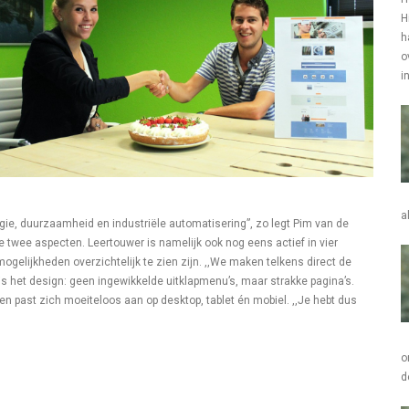
H
h
o
i
a
ie, duurzaamheid en industriële automatisering”, zo legt Pim van de
e twee aspecten. Leertouwer is namelijk ook nog eens actief in vier
ogelijkheden overzichtelijk te zien zijn. ,,We maken telkens direct de
n is het design: geen ingewikkelde uitklapmenu’s, maar strakke pagina’s.
en past zich moeiteloos aan op desktop, tablet én mobiel. ,,Je hebt dus
o
d