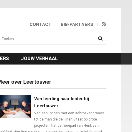
CONTACT
BIB-PARTNERS
isea.search
NERS
JOUW VERHAAL
Meer over Leertouwer
Van leerling naar leider bij
Leertouwer
Van een jongen met een schroevendraaier
tot de man die de lijnen uitzet op grote
projecten: het carrièrepad van Henk van
oef laat zien hoe ver je kunt komen als je kansen krijgt én grijpt.