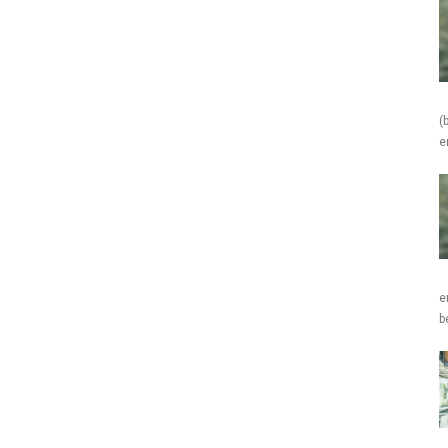
(
e
e
b