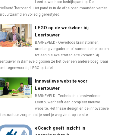
Leertouwer haar bedrijfspand op De
riellaerd 'heropend'. Het pand is in de afgelopen maanden verder
erduurzaamd en volledig gerestyled.
LEGO op de werkvloer bij
Leertouwer
BARNEVELD - Oeverloos brainstormen,
urenlang vergaderen of samen de hei op om
tot een nieuwe strategie te komen? Bij
eertouwer in Barneveld gooien ze het over een andere boeg. Daar
omt tegenwoordig LEGO op tafel.
Innovatieve website voor
Leertouwer
BARNEVELD - Technisch dienstverlener
Leertouwer heeft een compleet nieuwe
website. Het frisse design en de innovatieve
itestructuur zorgen dat je snel je weg vindt op de site.
eCoach geeft inzicht in