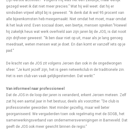
Zijn eerste activiteit? “Volgens mij was het een zeiluitje, maar eerlijk
gezegd weet ik dat niet meer precies.” Wat hij wél weet: dat hij er
sindsdien vrijwel altijd bij is geweest. “Ik denk dat ik wel 95 procent van
alle bijeenkomsten heb meegemaakt. Niet omdat het moet, maar omdat
ik het leuk vind. Even sociaal doen, een biertje, mensen spreken.”Hoewel
hij zakelijk heus wat werk overhield aan zijn jaren bij de JOS, is dat nooit
zijn drijfveer geweest. “Ik ben daar niet op uit, maar als je lang genoeg
meedraait, weten mensen wat je doet. En dan komt er vanzelf iets op je
pad.”
De kracht van de JOS zit volgens Jeroen dan ook in de ongedwongen
sfeer. “Je kunt jezelf zijn, het is geen netwerkclub in de traditionele zin.
Het is een club van vaak gelijkgestemden. Dat werkt.”
Van informeel naar professioneel
Dat de JOS in de loop der jaren is veranderd, erkent Jeroen meteen. Zelf
zat hij een aantal jaar in het bestuur, deels als voorzitter. “De club is
professioneler geworden. Niet minder gezellig, maar wél beter
georganiseerd. We vergaderden toen ook regelmatig met de SOGB, het
samenwerkingsverband van ondernemersverenigingen in Barneveld. Dat
geeft de JOS ook meer gewicht binnen de regio.”