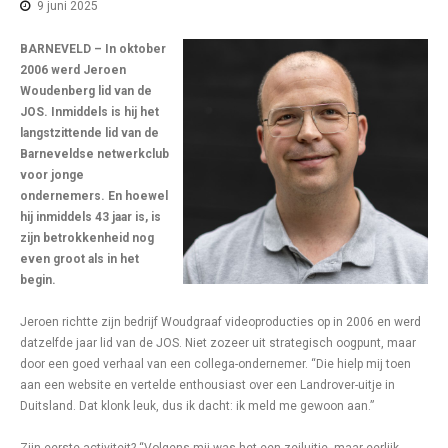
9 juni 2025
BARNEVELD – In oktober
2006 werd Jeroen
Woudenberg lid van de
JOS. Inmiddels is hij het
langstzittende lid van de
Barneveldse netwerkclub
voor jonge
ondernemers. En hoewel
hij inmiddels 43 jaar is, is
zijn betrokkenheid nog
even groot als in het
begin.
Jeroen richtte zijn bedrijf Woudgraaf videoproducties op in 2006 en werd
datzelfde jaar lid van de JOS. Niet zozeer uit strategisch oogpunt, maar
door een goed verhaal van een collega-ondernemer. “Die hielp mij toen
aan een website en vertelde enthousiast over een Landrover-uitje in
Duitsland. Dat klonk leuk, dus ik dacht: ik meld me gewoon aan.”