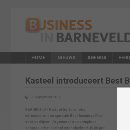
HOME
NIEUWS
AGENDA
EERD
Kasteel introduceert Best 
13 september 2016
BARNEVELD - Kasteel De Schaffelaar
introduceert een speciale Best Business Deal
voor bedrijven. Organiseer een compleet
congres in het kasteel voor slechts € 49,50 per