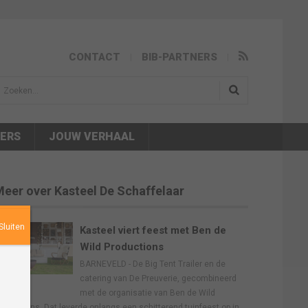
CONTACT
BIB-PARTNERS
isea.search
NERS
JOUW VERHAAL
eer over Kasteel De Schaffelaar
Sluiten
Kasteel viert feest met Ben de
Wild Productions
BARNEVELD - De Big Tent Trailer en de
catering van De Preuverie, gecombineerd
met de organisatie van Ben de Wild
roductions. Dat leverde onlangs een schitterend tuinfeest op in