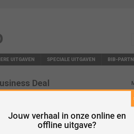
s
ERE UITGAVEN
SPECIALE UITGAVEN
BIB-PART
Business Deal
M
Jouw verhaal in onze online en
offline uitgave?
P