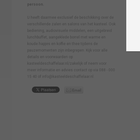
persoon.
U heeft daarmee exclusief de beschikking over de
verschillende zalen en salons van het kasteel. Ook
bediening, audiovisuele middelen, een uitgebreid
lunchbuffet, aangeklede borrel met warme en
koude hapjes en koffie en thee tijdens de
pauzemomenten zijn inbegrepen. Kijk voor alle
details en voorwaarden op
kasteeldeschaffelaar.nl/zakelijk of neem voor
meer informatie en advies contact op via 088 - 000
15 40 of info@kasteeldeschaffelaar.nl.