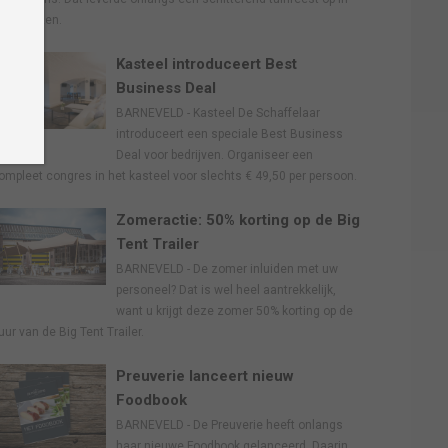
oorthuizen.
Kasteel introduceert Best
Business Deal
BARNEVELD - Kasteel De Schaffelaar
introduceert een speciale Best Business
Deal voor bedrijven. Organiseer een
ompleet congres in het kasteel voor slechts € 49,50 per persoon.
Zomeractie: 50% korting op de Big
Tent Trailer
BARNEVELD - De zomer inluiden met uw
personeel? Dat is wel heel aantrekkelijk,
want u krijgt deze zomer 50% korting op de
uur van de Big Tent Trailer.
Preuverie lanceert nieuw
Foodbook
BARNEVELD - De Preuverie heeft onlangs
haar nieuwe Foodbook gelanceerd. Daarin