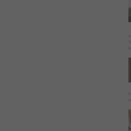
s
T
k
D
r