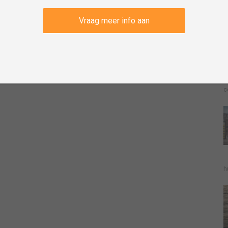
V
Vraag meer info aan
c
h