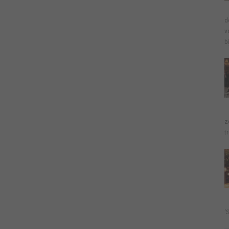
d
v
b
z
t
‘S