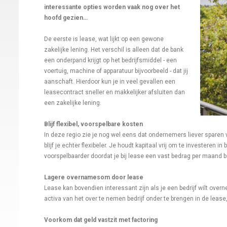
interessante opties worden vaak nog over het
hoofd gezien…
De eerste is lease, wat lijkt op een gewone
zakelijke lening. Het verschil is alleen dat de bank
een onderpand krijgt op het bedrijfsmiddel - een
voertuig, machine of apparatuur bijvoorbeeld - dat jij
aanschaft. Hierdoor kun je in veel gevallen een
leasecontract sneller en makkelijker afsluiten dan
een zakelijke lening.
Blijf flexibel, voorspelbare kosten
In deze regio zie je nog wel eens dat ondernemers liever sparen 
blijf je echter flexibeler. Je houdt kapitaal vrij om te investeren i
voorspelbaarder doordat je bij lease een vast bedrag per maand b
Lagere overnamesom door lease
Lease kan bovendien interessant zijn als je een bedrijf wilt ov
activa van het over te nemen bedrijf onder te brengen in de lease
Voorkom dat geld vastzit met factoring