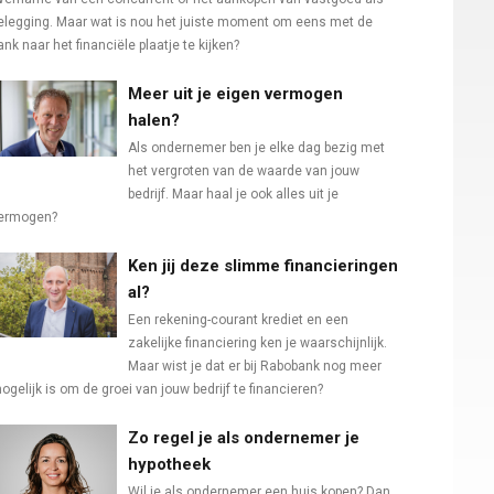
elegging. Maar wat is nou het juiste moment om eens met de
ank naar het financiële plaatje te kijken?
Meer uit je eigen vermogen
halen?
Als ondernemer ben je elke dag bezig met
het vergroten van de waarde van jouw
bedrijf. Maar haal je ook alles uit je
ermogen?
Ken jij deze slimme financieringen
al?
Een rekening-courant krediet en een
zakelijke financiering ken je waarschijnlijk.
Maar wist je dat er bij Rabobank nog meer
ogelijk is om de groei van jouw bedrijf te financieren?
Zo regel je als ondernemer je
hypotheek
Wil je als ondernemer een huis kopen? Dan