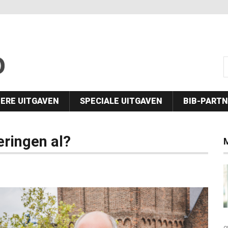
s
ERE UITGAVEN
SPECIALE UITGAVEN
BIB-PART
eringen al?
o