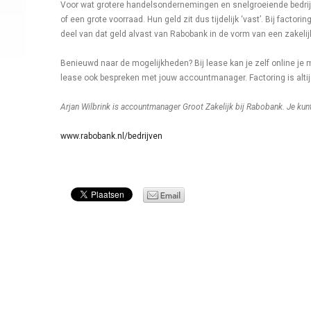
Voor wat grotere handelsondernemingen en snelgroeiende bedrijve
of een grote voorraad. Hun geld zit dus tijdelijk ‘vast’. Bij factori
deel van dat geld alvast van Rabobank in de vorm van een zakelijk 
Benieuwd naar de mogelijkheden? Bij lease kan je zelf online je
lease ook bespreken met jouw accountmanager. Factoring is altij
Arjan Wilbrink is accountmanager Groot Zakelijk bij Rabobank. Je ku
www.rabobank.nl/bedrijven