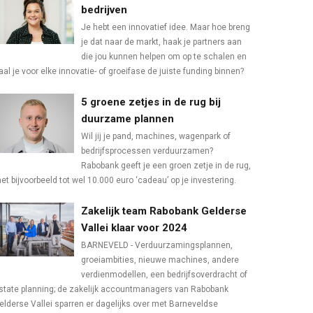
bedrijven
Je hebt een innovatief idee. Maar hoe breng
je dat naar de markt, haak je partners aan
die jou kunnen helpen om op te schalen en
aal je voor elke innovatie- of groeifase de juiste funding binnen?
5 groene zetjes in de rug bij
duurzame plannen
Wil jij je pand, machines, wagenpark of
bedrijfsprocessen verduurzamen?
Rabobank geeft je een groen zetje in de rug,
et bijvoorbeeld tot wel 10.000 euro ‘cadeau’ op je investering.
Zakelijk team Rabobank Gelderse
Vallei klaar voor 2024
BARNEVELD - Verduurzamingsplannen,
groeiambities, nieuwe machines, andere
verdienmodellen, een bedrijfsoverdracht of
state planning; de zakelijk accountmanagers van Rabobank
elderse Vallei sparren er dagelijks over met Barneveldse