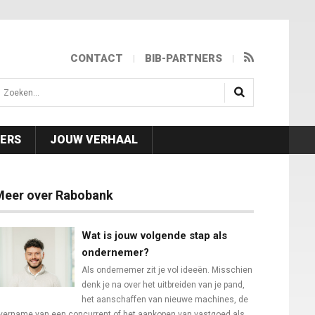
CONTACT
BIB-PARTNERS
isea.search
NERS
JOUW VERHAAL
Meer over Rabobank
Wat is jouw volgende stap als
ondernemer?
Als ondernemer zit je vol ideeën. Misschien
denk je na over het uitbreiden van je pand,
het aanschaffen van nieuwe machines, de
vername van een concurrent of het aankopen van vastgoed als