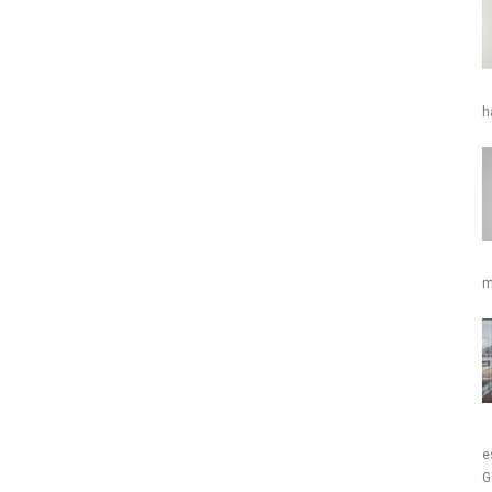
h
m
e
G