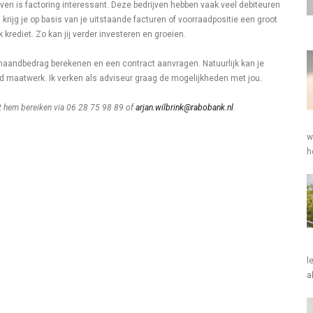
n is factoring interessant. Deze bedrijven hebben vaak veel debiteuren
ng krijg je op basis van je uitstaande facturen of voorraadpositie een groot
krediet. Zo kan jij verder investeren en groeien.
 maandbedrag berekenen en een contract aanvragen. Natuurlijk kan je
d maatwerk. Ik verken als adviseur graag de mogelijkheden met jou.
nt hem bereiken via 06 28 75 98 89 of
arjan.wilbrink@rabobank.nl
.
w
h
l
a