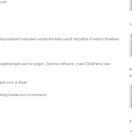
mzet.
c
e bijvoorbeeld meerdere verdachte kliks vanaf hetzelfde IP-adres? Blokkeer
rugbetalingen aan te vragen. Externe software, zoals ClickPatrol, kan
b
p
aan voor je klaar!
keting bureau voor e-commerce.
D