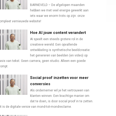
BARNEVELD – De afgelopen maanden
hebben we met veel energie gewerkt aan
iets waar we enorm trots op zijn: onze
ompleet vernieuwde website!
Hoe AI jouw content verandert
AI speelt een steeds grotere rol in de
creatieve wereld. Een opvallende
ontwikkeling is synthetische beeldcreatie:
het genereren van beelden (en video) op
asis van tekst. Geen camera, geen studio. Alleen een goede
rompt.
Social proof inzetten voor meer
conversies
Als ondernemer wil je het vertrouwen van
klanten winnen. Een krachtige manier om
dat te doen, is door social proof in te zetten.
it is de digitale versie van mond-tot-mondreclame.