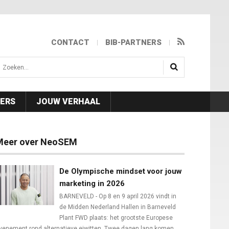
CONTACT
BIB-PARTNERS
isea.search
NERS
JOUW VERHAAL
Meer over NeoSEM
De Olympische mindset voor jouw
marketing in 2026
BARNEVELD - Op 8 en 9 april 2026 vindt in
de Midden Nederland Hallen in Barneveld
Plant FWD plaats: het grootste Europese
venement rond alternatieve eiwitten. Twee dagen lang komen