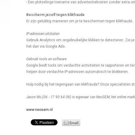
- Een plotselinge toename van advertentiekosten zonder extra o
Bescherm jezelf tegen klikfraude
Er zijn gelukkig manieren om je te beschermen tegen klikfraude.
IP-adressen uitsluiten
Gebruik Analytics om ongebruikelijke klikken te detecteren. Zie j
het dan via Google Ads.
Gebruik tools en software
Google biedt tools om verdachte activiteiten te rapporteren en te
helpen door verdachte IP-adressen automatisch te blokkeren.
Hulp nodig bij het tegengaan van klikfraude? Onze specialisten st
Jason Wu (06 - 17 90 64 08) is eigenaar van NeoSEM, het online mar
www.neosem.nl