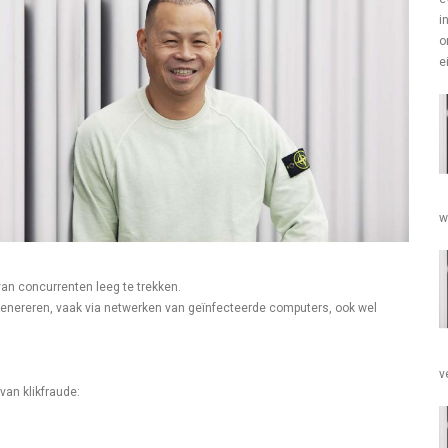
i
o
e
w
an concurrenten leeg te trekken.
genereren, vaak via netwerken van geïnfecteerde computers, ook wel
v
van klikfraude: