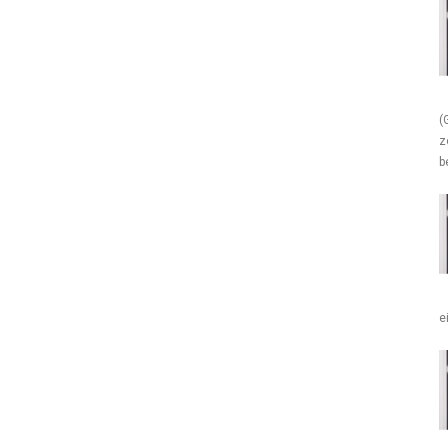
(
z
b
e