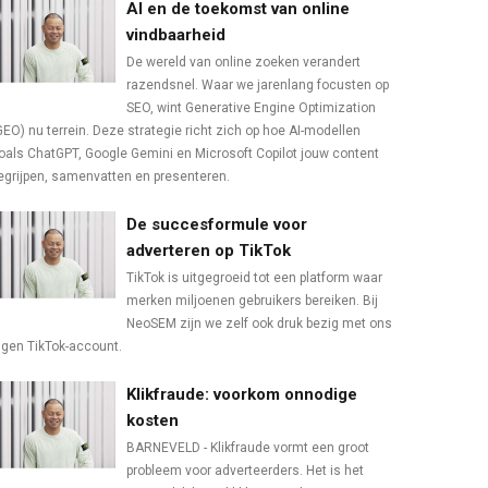
AI en de toekomst van online
vindbaarheid
De wereld van online zoeken verandert
razendsnel. Waar we jarenlang focusten op
SEO, wint Generative Engine Optimization
GEO) nu terrein. Deze strategie richt zich op hoe AI-modellen
oals ChatGPT, Google Gemini en Microsoft Copilot jouw content
egrijpen, samenvatten en presenteren.
De succesformule voor
adverteren op TikTok
TikTok is uitgegroeid tot een platform waar
merken miljoenen gebruikers bereiken. Bij
NeoSEM zijn we zelf ook druk bezig met ons
igen TikTok-account.
Klikfraude: voorkom onnodige
kosten
BARNEVELD - Klikfraude vormt een groot
probleem voor adverteerders. Het is het