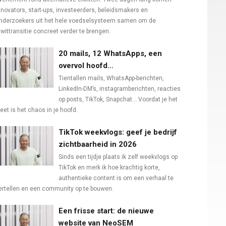
nnovators, start-ups, investeerders, beleidsmakers en
nderzoekers uit het hele voedselsysteem samen om de
iwittransitie concreet verder te brengen.
20 mails, 12 WhatsApps, een
overvol hoofd...
Tientallen mails, WhatsApp-berichten,
LinkedIn-DM’s, instagramberichten, reacties
op posts, TikTok, Snapchat… Voordat je het
eet is het chaos in je hoofd.
TikTok weekvlogs: geef je bedrijf
zichtbaarheid in 2026
Sinds een tijdje plaats ik zelf weekvlogs op
TikTok en merk ik hoe krachtig korte,
authentieke content is om een verhaal te
ertellen en een community op te bouwen.
Een frisse start: de nieuwe
website van NeoSEM