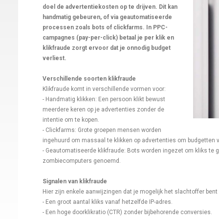
doel de advertentiekosten op te drijven. Dit kan
handmatig gebeuren, of via geautomatiseerde
processen zoals bots of clickfarms. In PPC-
campagnes (pay-per-click) betaal je per klik en
klikfraude zorgt ervoor dat je onnodig budget
verliest.
Verschillende soorten klikfraude
Klikfraude komt in verschillende vormen voor:
- Handmatig klikken: Een persoon klikt bewust
meerdere keren op je advertenties zonder de
intentie om te kopen.
- Clickfarms: Grote groepen mensen worden
ingehuurd om massaal te klikken op advertenties om budgetten v
- Geautomatiseerde klikfraude: Bots worden ingezet om kliks te 
zombiecomputers genoemd.
Signalen van klikfraude
Hier zijn enkele aanwijzingen dat je mogelijk het slachtoffer bent 
- Een groot aantal kliks vanaf hetzelfde IP-adres.
- Een hoge doorklikratio (CTR) zonder bijbehorende conversies.