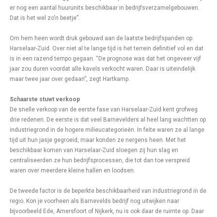
er nog een aantal huurunits beschikbaar in bedrijfsverzamelgebouwen.
Dat is het wel zo'n beetje”.
Om hem heen wordt druk gebouwd aan de laatste bedrijfspanden op
Harselaar-Zuid. Over niet al te lange tijd is het terrein definitief vol en dat
is in een razend tempo gegaan. “De prognose was dat het ongeveer vijf
jaar zou duren voordat alle kavels verkocht waren. Daar is uiteindelijk
maar twee jaar over gedaan”, zegt Hartkamp.
Schaarste stuwt verkoop
De snelle verkoop van de eerste fase van Harselaar-Zuid kent grofweg
drie redenen. De eerste is dat veel Barnevelders al heel lang wachtten op
industriegrond in de hogere milieucategorieën. In feite waren ze al lange
tijd uit hun jasje gegroeid, maar konden ze nergens heen. Met het
beschikbaar komen van Harselaar-Zuid sloegen zij hun slag en
centraliseerden ze hun bedrijfsprocessen, die tot dan toe verspreid
waren over meerdere kleine hallen en loodsen.
De tweede factor is de beperkte beschikbaarheid van industriegrond in de
regio. Kon je voorheen als Barnevelds bedrijf nog uitwijken naar
bijvoorbeeld Ede, Amersfoort of Nijkerk, nu is ook daar de ruimte op. Daar