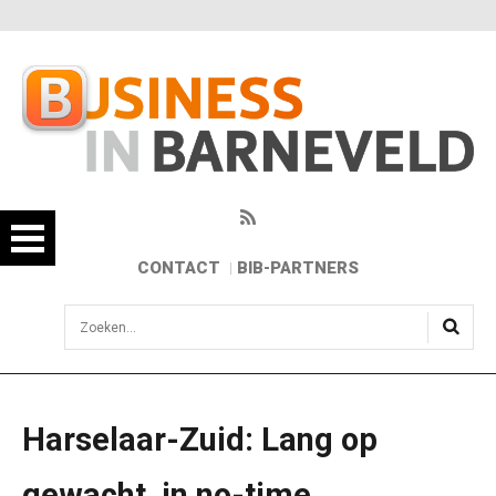
CONTACT
BIB-PARTNERS
sisea.search
Harselaar-Zuid: Lang op
gewacht, in no-time