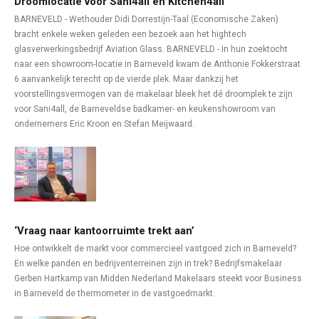
Droomlocatie voor Sani4all en Kitchen4all
BARNEVELD - Wethouder Didi Dorrestijn-Taal (Economische Zaken)
bracht enkele weken geleden een bezoek aan het hightech
glasverwerkingsbedrijf Aviation Glass. BARNEVELD - In hun zoektocht
naar een showroom-locatie in Barneveld kwam de Anthonie Fokkerstraat
6 aanvankelijk terecht op de vierde plek. Maar dankzij het
voorstellingsvermogen van de makelaar bleek het dé droomplek te zijn
voor Sani4all, de Barneveldse badkamer- en keukenshowroom van
ondernemers Eric Kroon en Stefan Meijwaard.
‘Vraag naar kantoorruimte trekt aan’
Hoe ontwikkelt de markt voor commercieel vastgoed zich in Barneveld?
En welke panden en bedrijventerreinen zijn in trek? Bedrijfsmakelaar
Gerben Hartkamp van Midden Nederland Makelaars steekt voor Business
in Barneveld de thermometer in de vastgoedmarkt.