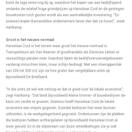
komt de lage rente nog bij op, waardoor het kopen van een bedrijfspand
ondanks de relatief hoge grondprijzen op Harselaar-Zuid én de gestegen
bouwkosten toch gezien wordt als een aantrekkelijke investering. “En
sowieso kopen Barneveldse ondernemers liever dan dat ze huren”, weet
Hartkamp.
Groot is het nieuwe normaal
Harselaar-Zuid is het terrein waar groot het nieuwe normaal is.
Transporteurs als Van Reenen of groothandels als Eleonora zetten er
reusachtige panden neer. Daardoor lijken de bedrijfsverzamelgebouwen
verderop misschien klein, maar schijn bedriegt. Met een vloeroppervlak
van 200 tot 300 m2 zijn ze fors groter dan vergelijkbare units op
bijvoorbeeld De Briellaerd.
“In die units zit wel wat verloop en dat is goed voor de lokale economie”,
zegt Hartkamp. “Dat biedt bijvoorbeeld kleine timmer- of bouwbedrijven de
kans om verder te groeien. Sowieso heeft Harselaar-Zuid de lokale
economie een impuls gegeven. Doordat bedrijven hier weer kunnen
uitbreiden, is de werkgelegenheid gegroeid. Ondertussen zijn de plekken
die bedrijven hebben achtergelaten op bijvoorbeeld Harselaar-Oost al
weer gevuld. En in de slipstream van deze ontwikkelingen zie je ook