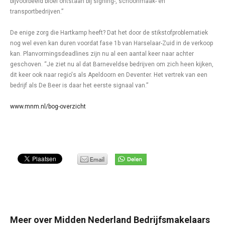
bijvoorbeeld bloei ontstaan bij signing-, schoonmaak- en
transportbedrijven.”
De enige zorg die Hartkamp heeft? Dat het door de stikstofproblematiek
nog wel even kan duren voordat fase 1b van Harselaar-Zuid in de verkoop
kan. Planvormingsdeadlines zijn nu al een aantal keer naar achter
geschoven. “Je ziet nu al dat Barneveldse bedrijven om zich heen kijken,
dit keer ook naar regio's als Apeldoorn en Deventer. Het vertrek van een
bedrijf als De Beer is daar het eerste signaal van.”
www.mnm.nl/bog-overzicht
Meer over Midden Nederland Bedrijfsmakelaars