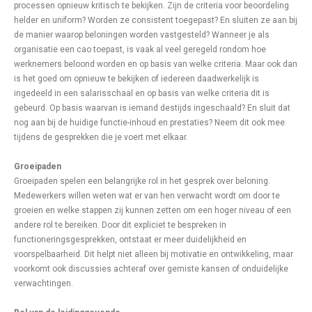
processen opnieuw kritisch te bekijken. Zijn de criteria voor beoordeling
helder en uniform? Worden ze consistent toegepast? En sluiten ze aan bij
de manier waarop beloningen worden vastgesteld? Wanneer je als
organisatie een cao toepast, is vaak al veel geregeld rondom hoe
werknemers beloond worden en op basis van welke criteria. Maar ook dan
is het goed om opnieuw te bekijken of iedereen daadwerkelijk is
ingedeeld in een salarisschaal en op basis van welke criteria dit is
gebeurd. Op basis waarvan is iemand destijds ingeschaald? En sluit dat
nog aan bij de huidige functie-inhoud en prestaties? Neem dit ook mee
tijdens de gesprekken die je voert met elkaar.
Groeipaden
Groeipaden spelen een belangrijke rol in het gesprek over beloning.
Medewerkers willen weten wat er van hen verwacht wordt om door te
groeien en welke stappen zij kunnen zetten om een hoger niveau of een
andere rol te bereiken. Door dit expliciet te bespreken in
functioneringsgesprekken, ontstaat er meer duidelijkheid en
voorspelbaarheid. Dit helpt niet alleen bij motivatie en ontwikkeling, maar
voorkomt ook discussies achteraf over gemiste kansen of onduidelijke
verwachtingen.