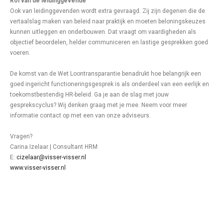
Rol van de leidinggevende
Ook van leidinggevenden wordt extra gevraagd. Zij zijn degenen die de
vertaalslag maken van beleid naar praktijk en moeten beloningskeuzes
kunnen uitleggen en onderbouwen. Dat vraagt om vaardigheden als
objectief beoordelen, helder communiceren en lastige gesprekken goed
voeren.
De komst van de Wet Loontransparantie benadrukt hoe belangrijk een
goed ingericht functioneringsgesprek is als onderdeel van een eerlijk en
toekomstbestendig HR-beleid. Ga je aan de slag met jouw
gesprekscyclus? Wij denken graag met je mee. Neem voor meer
informatie contact op met een van onze adviseurs.
Vragen?
Carina Izelaar | Consultant HRM
E:
cizelaar@visser-visser.nl
www.visser-visser.nl