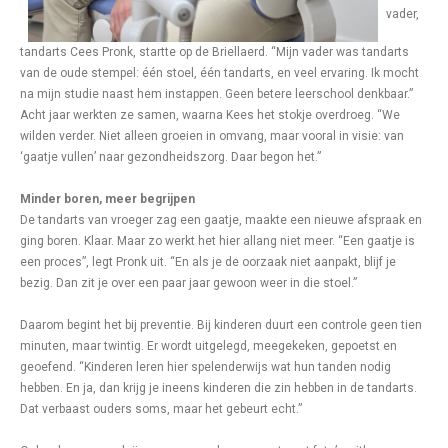
vader,
tandarts Cees Pronk, startte op de Briellaerd. “Mijn vader was tandarts
van de oude stempel: één stoel, één tandarts, en veel ervaring. Ik mocht
na mijn studie naast hem instappen. Geen betere leerschool denkbaar.”
Acht jaar werkten ze samen, waarna Kees het stokje overdroeg. “We
wilden verder. Niet alleen groeien in omvang, maar vooral in visie: van
‘gaatje vullen’ naar gezondheidszorg. Daar begon het.”
Minder boren, meer begrijpen
De tandarts van vroeger zag een gaatje, maakte een nieuwe afspraak en
ging boren. Klaar. Maar zo werkt het hier allang niet meer. “Een gaatje is
een proces”, legt Pronk uit. “En als je de oorzaak niet aanpakt, blijf je
bezig. Dan zit je over een paar jaar gewoon weer in die stoel.”
Daarom begint het bij preventie. Bij kinderen duurt een controle geen tien
minuten, maar twintig. Er wordt uitgelegd, meegekeken, gepoetst en
geoefend. “Kinderen leren hier spelenderwijs wat hun tanden nodig
hebben. En ja, dan krijg je ineens kinderen die zin hebben in de tandarts.
Dat verbaast ouders soms, maar het gebeurt echt.”