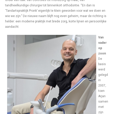
onder één dak: van controles tot mondzorg op maat, van
tandheelkundige chirurgie tot binnenkort orthodontie. “En dan is
‘Tandartspraktijk Pronk’ eigenlijk te klein geworden voor wat we doen en
wie we zijn.” De nieuwe naam blijft nog even geheim, maar de richting is
helder: een moderne praktijk met brede zorg, korte lijnen en persoonlijke
aandacht.
Van
vader
op
zoon
De
basis
werd
gelegd
in
2007,
toen
Arjan
samen
met
zijn