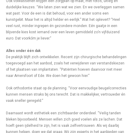
Ook volwassenen krijgen een zorgplan op maat, met foto’s, uitleg en
duidelijke keuzes. “We laten zien wat we zien. En we overleggen samen
wat past. Voor de een is dat behoud, voor een ander soms een
kunstgebit. Maar het is altijd helder en eerlijk.” Wat het oplevert? “Heel
veel rust, minder ingrepen én gezondere monden. Eén gaatje in een
blijvende kies kost iemand over een leven gemiddeld zo’n vijfduizend
euro. Dat voorkóm je liever.”
Alles onder één dak
De praktijk blijft zich ontwikkelen. Recent zijn chirurgische behandelingen
toegevoegd aan het aanbod, zoals het verwijderen van verstandskiezen
of het plaatsen van implantaten. “Patiënten hoeven daarvoor niet meer
naar Amersfoort of Ede. We doen het gewoon hier.”
Ook orthodontie staat op de planning. “Voor eenvoudige beugelcorrecties
kunnen mensen straks bij ons terecht. Dat is makkelijker, vertrouwder én
vaak sneller geregeld.”
Daarnaast wordt esthetiek een zichtbaarder onderdeel. “Veilig tanden
bleken bijvoorbeeld. Mensen willen zich goed voelen als ze lachen. Dat
hoeft geen ijdelheid te zijn, het is vaak zelfvertrouwen. Als wij daarbij
kunnen helpen, doen we dat graag. Wij zijn experts in het aanbieden van