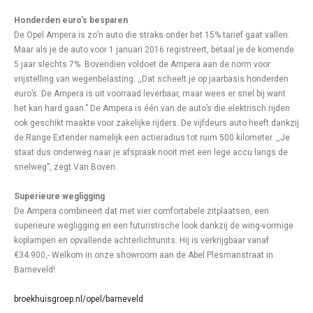
Honderden euro’s besparen
De Opel Ampera is zo’n auto die straks onder het 15% tarief gaat vallen.
Maar als je de auto voor 1 januari 2016 registreert, betaal je de komende
5 jaar slechts 7%. Bovendien voldoet de Ampera aan de norm voor
vrijstelling van wegenbelasting. ,,Dat scheelt je op jaarbasis honderden
euro’s. De Ampera is uit voorraad leverbaar, maar wees er snel bij want
het kan hard gaan.” De Ampera is één van de auto’s die elektrisch rijden
ook geschikt maakte voor zakelijke rijders. De vijfdeurs auto heeft dankzij
de Range Extender namelijk een actieradius tot ruim 500 kilometer. ,,Je
staat dus onderweg naar je afspraak nooit met een lege accu langs de
snelweg”, zegt Van Boven.
Superieure wegligging
De Ampera combineert dat met vier comfortabele zitplaatsen, een
superieure wegligging en een futuristische look dankzij de wing-vormige
koplampen en opvallende achterlichtunits. Hij is verkrijgbaar vanaf
€34.900,- Welkom in onze showroom aan de Abel Plesmanstraat in
Barneveld!
broekhuisgroep.nl/opel/barneveld