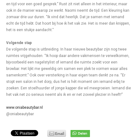
en tijd voor een goed gesprek.” Rust zit niet alleen in het interieur, maar
ook in de manier waarop ze werkt. Naomi neemt de tijd. Een kleuring kan
zomaar drie uur duren. “Ik vind dat heerlijk. Dat je samen met iemand
echt de tijd hebt. Dat hoort bij hoe ik het vak zie. Het is meer dan knippen,
het is een stukje aandacht.”
Volgende stap
De volgende stap is uitbreiding. In haar nieuwe beautybar zijn nog twee
ruimtes vrijgehouden. “Ik hoop daar andere vakmensen te verwelkomen,
bijvoorbeeld een nagelstylist of iemand die ruimte zoekt voor een
browbar. Het lijkt me geweldig om samen een plek te vormen waar alles
samenkomt.” Ook over versterking in haar eigen team denkt ze na. “Er
stopt een salon in het dorp, dus het is hét moment om iemand erbij te
zoeken. Een stoelhuurder of jonge kapper die wil meegroeien. Iemand die
het vak net zo serieus neemt als ik en er net zoveel plezier in heeft!”
www.oniabeautybar.nl
@oniabeautybar