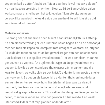
vegen en koffie zetten”, lacht ze. “Maar daar heb ik wel het vak geleerd.”
Na haar kappersopleiding in Arnhem bleef ze bij de Barneveldse salon
werken, maar al snel begon het te kriebelen. “Ik miste uitdaging en
persoonlijke aandacht. Alles draaide om snelheid, terwijl ik juist de tijd
voor iemand wil nemen.”
Mobiele kapsalon
Die drang om het anders te doen bracht haar uiteindelijk thuis. Letterlijk.
Na een dienstbetrekking bij een Lunterse salon begon ze na de coronatijd
met een mobiele kapsalon, compleet met draagbare wastafel en jerrycan.
“Ik wilde dat mensen ook thuis het gevoel kregen van een salonbezoek.
Dus ik sleurde al die spullen overal naartoe.” Het was behelpen, maar ze
genoot van de vrijheid. “Die tijd met dat Upje en die jerrycan heeft me
gevormd. Ik wilde geen standaard thuiskapper zijn, maar iemand die
kwaliteit levert, op welke plek ze ook knipt.”De klantenkring groeide sneller
dan verwacht. Ze begon als kapper bij de klanten thuis en huurde later
een ruimte achter een woonhuis. Na drieënhalf jaar was ze daaruit
gegroeid, dus toen ze hoorde dat er in Kootwijkerbroek een pand
leegstond, greep ze haar kans. “Ik vond het doodeng om die eigenaar te
bellen, maar mijn vader zei: doe het gewoon. En het werkte. Een week
later stond ik daar met mijn plannen onder de arm.”