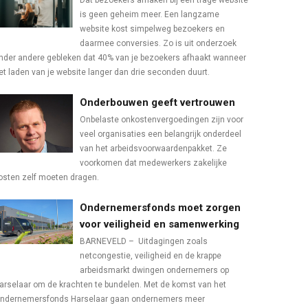
Dat bezoekers afhaken bij een trage website
is geen geheim meer. Een langzame
website kost simpelweg bezoekers en
daarmee conversies. Zo is uit onderzoek
nder andere gebleken dat 40% van je bezoekers afhaakt wanneer
et laden van je website langer dan drie seconden duurt.
Onderbouwen geeft vertrouwen
Onbelaste onkostenvergoedingen zijn voor
veel organisaties een belangrijk onderdeel
van het arbeidsvoorwaardenpakket. Ze
voorkomen dat medewerkers zakelijke
osten zelf moeten dragen.
Ondernemersfonds moet zorgen
voor veiligheid en samenwerking
BARNEVELD – Uitdagingen zoals
netcongestie, veiligheid en de krappe
arbeidsmarkt dwingen ondernemers op
arselaar om de krachten te bundelen. Met de komst van het
ndernemersfonds Harselaar gaan ondernemers meer