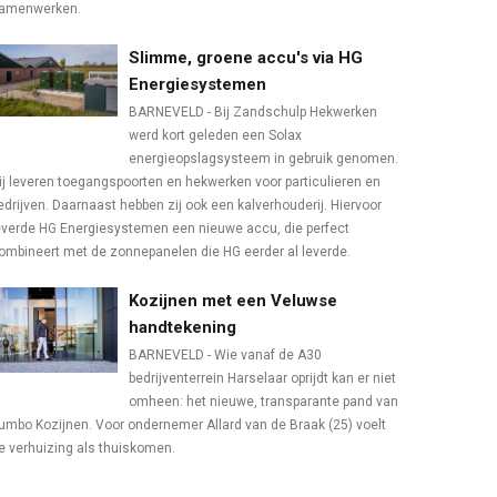
amenwerken.
Slimme, groene accu's via HG
Energiesystemen
BARNEVELD - Bij Zandschulp Hekwerken
werd kort geleden een Solax
energieopslagsysteem in gebruik genomen.
ij leveren toegangspoorten en hekwerken voor particulieren en
edrijven. Daarnaast hebben zij ook een kalverhouderij. Hiervoor
everde HG Energiesystemen een nieuwe accu, die perfect
ombineert met de zonnepanelen die HG eerder al leverde.
Kozijnen met een Veluwse
handtekening
BARNEVELD - Wie vanaf de A30
bedrijventerrein Harselaar oprijdt kan er niet
omheen: het nieuwe, transparante pand van
umbo Kozijnen. Voor ondernemer Allard van de Braak (25) voelt
e verhuizing als thuiskomen.