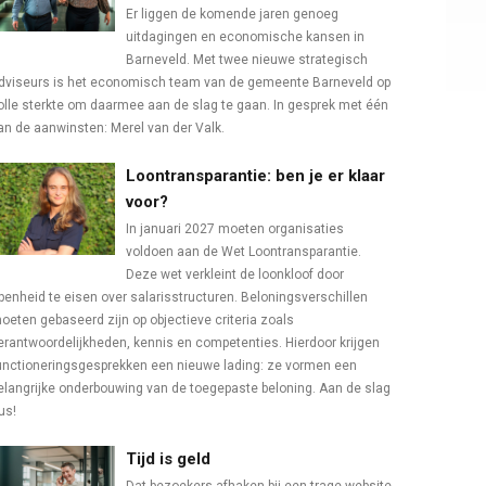
Er liggen de komende jaren genoeg
uitdagingen en economische kansen in
Barneveld. Met twee nieuwe strategisch
dviseurs is het economisch team van de gemeente Barneveld op
olle sterkte om daarmee aan de slag te gaan. In gesprek met één
an de aanwinsten: Merel van der Valk.
Loontransparantie: ben je er klaar
voor?
In januari 2027 moeten organisaties
voldoen aan de Wet Loontransparantie.
Deze wet verkleint de loonkloof door
penheid te eisen over salarisstructuren. Beloningsverschillen
oeten gebaseerd zijn op objectieve criteria zoals
erantwoordelijkheden, kennis en competenties. Hierdoor krijgen
unctioneringsgesprekken een nieuwe lading: ze vormen een
elangrijke onderbouwing van de toegepaste beloning. Aan de slag
us!
Tijd is geld