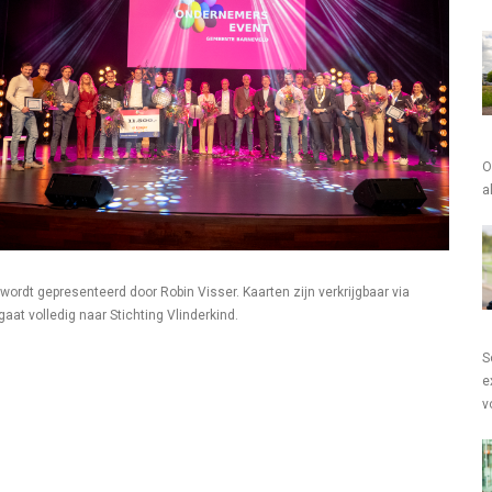
O
a
 wordt gepresenteerd door Robin Visser. Kaarten zijn verkrijgbaar via
aat volledig naar Stichting Vlinderkind.
S
e
v