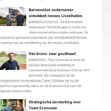
Barneveldse ondernemer
ontwikkelt nieuwe IJsselhallen
BARNEVELD/ZWOLLE - De Barneveldse
ondernemer Timo Kruft gaat in Zwolle een
nieuw evenementencomplex realiseren. De
verijsselse gemeente selecteerde zijn ontwikkelbedrijf Kanvast
ls partner voor de ontwikkeling van de nieuwe IJsselhallen.
Van brons- naar goudhaan!
BARNEVELD - Thijs Uyterwaal is sinds dit
seizoen bestuurslid marketing en
communicatie bij de Business Club van SDV
Barneveld. Als compagnon bij het
cherpenzeelse reclamebureau Zeker Zichtbaar zet hij zijn
xpertise tegenwoordig ook in om de Business Club naar het
olgende niveau te tillen.
Strategische versterking voor
Team Economie