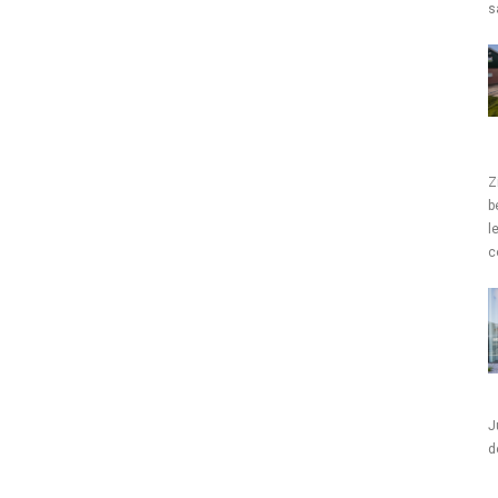
s
Z
b
l
c
J
d