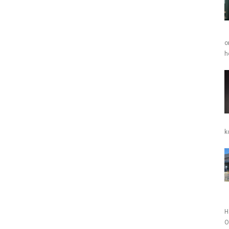
o
h
k
H
O