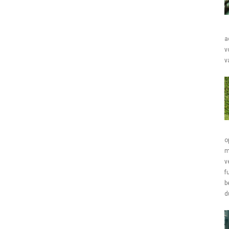
a
v
v
o
m
v
f
b
d