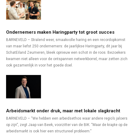
Ondernemers maken Haringparty tot groot succes
BARNEVELD – Stralend weer, smaakvolle haring en een recordopkomst
van maar liefst 250 ondernemers: de jaarlijkse Haringparty, dit jaar bij
SchatEiland Zeumeren, bleek opnieuw een schot in de roos. Bezoekers
kwamen niet alleen voor de ontspannen netwerkborrel, maar zetten zich
ook gezamenlijk in voor het goede doel.
Arbeidsmarkt onder druk, maar met lokale slagkracht
BARNEVELD – “We hebben een arbeidsethos waar andere regio’s jaloers
op zijn”, zegt Jaap van Beek, voorzitter van de BIK. “Maar de krapte op de
arbeidsmarkt is ook hier een structureel probleem.”