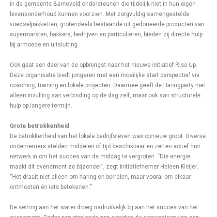
in de gemeente Barneveld ondersteunen die tijdelijk niet in hun eigen
levensonderhoud kunnen voorzien. Met zorgvuldig samengestelde
voedselpakketten, grotendeels bestaande uit gedoneerde producten van
supermarkten, bakkers, bedrijven en particulieren, bieden zij directe hulp
bij armoede en uitsluiting.
Ook gaat een deel van de opbrengst naar het nieuwe initiatief Rise Up.
Deze organisatie biedt jongeren met een moeilijke start perspectief via
coaching, training en lokale projecten. Daarmee geeft de Haringparty niet
alleen invulling aan verbinding op de dag zelf, maar ook aan structurele
hulp op langere termijn.
Grote betrokkenheid
De betrokkenheid van het lokale bedrijfsleven was opnieuw groot. Diverse
ondernemers stelden middelen of tijd beschikbaar en zetten actief hun
netwerk in om het succes van de middag te vergroten. “Die energie
maakt dit evenement zo bijzonder”, zegt initiatiefnemer Heleen Kleijer.
“Het draait niet alleen om haring en borrelen, maar vooral om elkaar
ontmoeten én iets betekenen.”
De setting aan het water droeg nadrukkelijk bij aan het succes van het