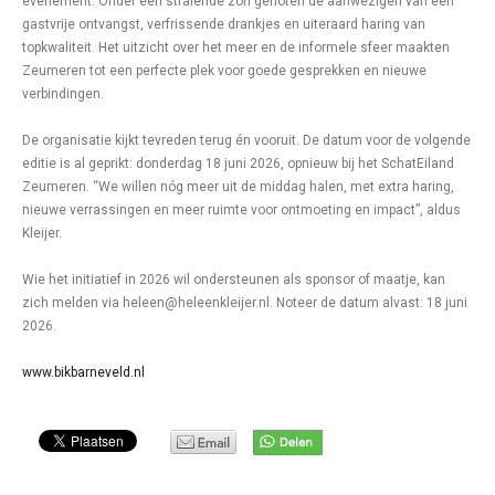
evenement. Onder een stralende zon genoten de aanwezigen van een
gastvrije ontvangst, verfrissende drankjes en uiteraard haring van
topkwaliteit. Het uitzicht over het meer en de informele sfeer maakten
Zeumeren tot een perfecte plek voor goede gesprekken en nieuwe
verbindingen.
De organisatie kijkt tevreden terug én vooruit. De datum voor de volgende
editie is al geprikt: donderdag 18 juni 2026, opnieuw bij het SchatEiland
Zeumeren. “We willen nóg meer uit de middag halen, met extra haring,
nieuwe verrassingen en meer ruimte voor ontmoeting en impact”, aldus
Kleijer.
Wie het initiatief in 2026 wil ondersteunen als sponsor of maatje, kan
zich melden via heleen@heleenkleijer.nl. Noteer de datum alvast: 18 juni
2026.
www.bikbarneveld.nl