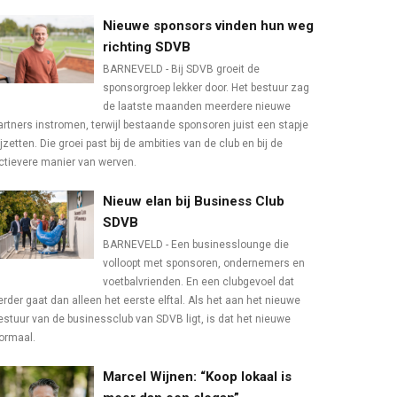
Nieuwe sponsors vinden hun weg
richting SDVB
BARNEVELD - Bij SDVB groeit de
sponsorgroep lekker door. Het bestuur zag
de laatste maanden meerdere nieuwe
artners instromen, terwijl bestaande sponsoren juist een stapje
ijzetten. Die groei past bij de ambities van de club en bij de
ctievere manier van werven.
Nieuw elan bij Business Club
SDVB
BARNEVELD - Een businesslounge die
volloopt met sponsoren, ondernemers en
voetbalvrienden. En een clubgevoel dat
erder gaat dan alleen het eerste elftal. Als het aan het nieuwe
estuur van de businessclub van SDVB ligt, is dat het nieuwe
ormaal.
Marcel Wijnen: “Koop lokaal is