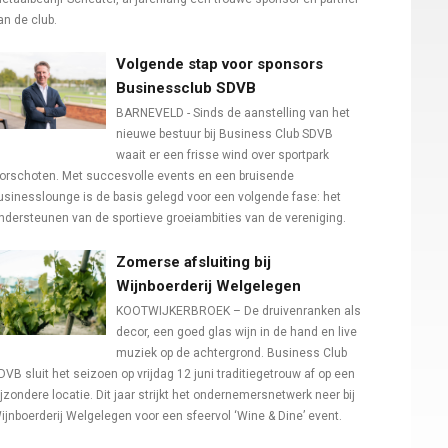
an de club.
Volgende stap voor sponsors
Businessclub SDVB
BARNEVELD - Sinds de aanstelling van het
nieuwe bestuur bij Business Club SDVB
waait er een frisse wind over sportpark
orschoten. Met succesvolle events en een bruisende
usinesslounge is de basis gelegd voor een volgende fase: het
ndersteunen van de sportieve groeiambities van de vereniging.
Zomerse afsluiting bij
Wijnboerderij Welgelegen
KOOTWIJKERBROEK – De druivenranken als
decor, een goed glas wijn in de hand en live
muziek op de achtergrond. Business Club
DVB sluit het seizoen op vrijdag 12 juni traditiegetrouw af op een
ijzondere locatie. Dit jaar strijkt het ondernemersnetwerk neer bij
ijnboerderij Welgelegen voor een sfeervol ‘Wine & Dine’ event.