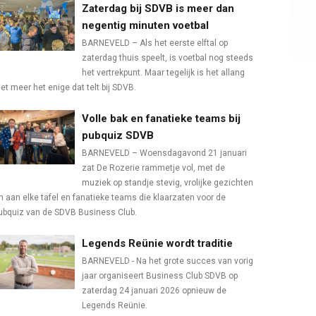
Zaterdag bij SDVB is meer dan
negentig minuten voetbal
BARNEVELD – Als het eerste elftal op
zaterdag thuis speelt, is voetbal nog steeds
het vertrekpunt. Maar tegelijk is het allang
iet meer het enige dat telt bij SDVB.
Volle bak en fanatieke teams bij
pubquiz SDVB
BARNEVELD – Woensdagavond 21 januari
zat De Rozerie rammetje vol, met de
muziek op standje stevig, vrolijke gezichten
n aan elke tafel en fanatieke teams die klaarzaten voor de
ubquiz van de SDVB Business Club.
Legends Reünie wordt traditie
BARNEVELD - Na het grote succes van vorig
jaar organiseert Business Club SDVB op
zaterdag 24 januari 2026 opnieuw de
Legends Reünie.