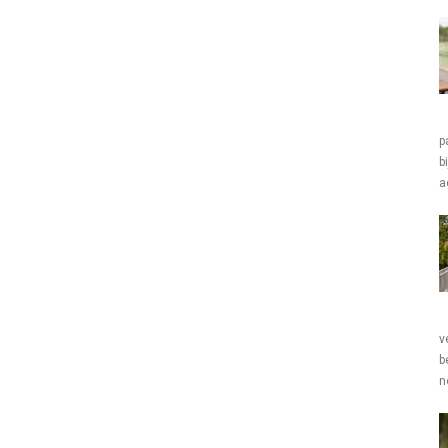
p
b
a
v
b
n