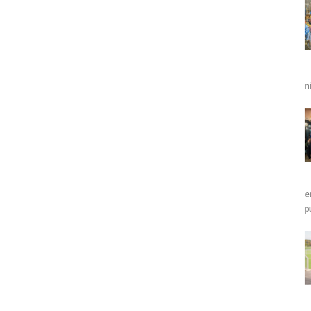
n
e
p