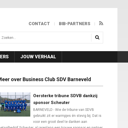
CONTACT
BIB-PARTNERS
isea.search
NERS
JOUW VERHAAL
eer over Business Club SDV Barneveld
Oersterke tribune SDVB dankzij
sponsor Scheuter
BARNEVELD - Wie de tribune van SDVB
gebruikt zit er warmpjes én stevig bij. Dat is
voor een groot deel te danken aan
etaalbedrijf Scheuter, al jarenlang een trouwe sponsor en partner