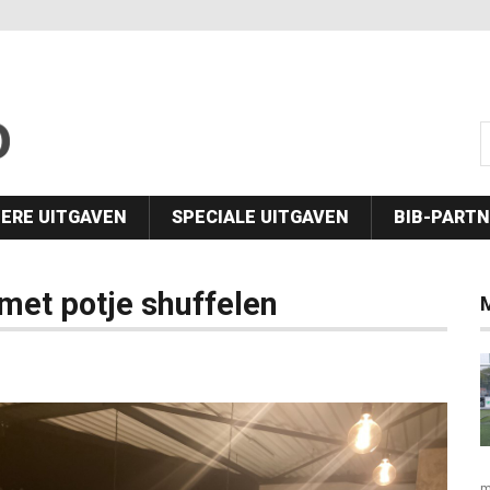
s
ERE UITGAVEN
SPECIALE UITGAVEN
BIB-PART
et potje shuffelen
M
m