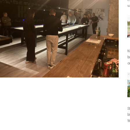
v
N
b
o
S
b
W