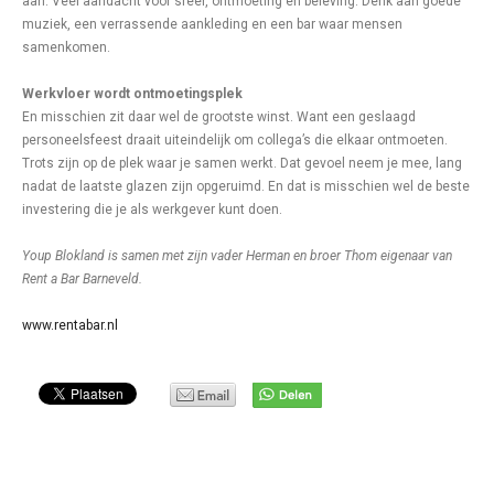
aan. Veel aandacht voor sfeer, ontmoeting en beleving. Denk aan goede
muziek, een verrassende aankleding en een bar waar mensen
samenkomen.
Werkvloer wordt ontmoetingsplek
En misschien zit daar wel de grootste winst. Want een geslaagd
personeelsfeest draait uiteindelijk om collega’s die elkaar ontmoeten.
Trots zijn op de plek waar je samen werkt. Dat gevoel neem je mee, lang
nadat de laatste glazen zijn opgeruimd. En dat is misschien wel de beste
investering die je als werkgever kunt doen.
Youp Blokland is samen met zijn vader Herman en broer Thom eigenaar van
Rent a Bar Barneveld.
www.rentabar.nl