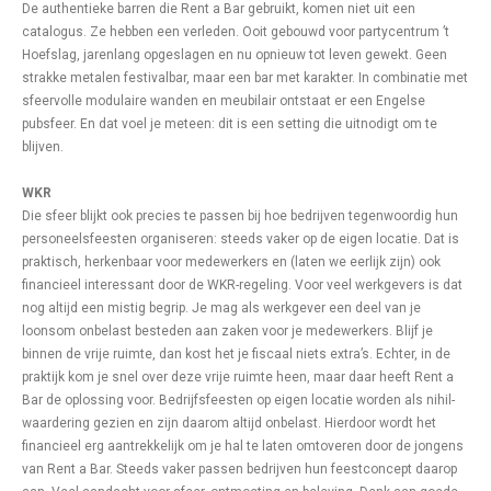
De authentieke barren die Rent a Bar gebruikt, komen niet uit een
catalogus. Ze hebben een verleden. Ooit gebouwd voor partycentrum ’t
Hoefslag, jarenlang opgeslagen en nu opnieuw tot leven gewekt. Geen
strakke metalen festivalbar, maar een bar met karakter. In combinatie met
sfeervolle modulaire wanden en meubilair ontstaat er een Engelse
pubsfeer. En dat voel je meteen: dit is een setting die uitnodigt om te
blijven.
WKR
Die sfeer blijkt ook precies te passen bij hoe bedrijven tegenwoordig hun
personeelsfeesten organiseren: steeds vaker op de eigen locatie. Dat is
praktisch, herkenbaar voor medewerkers en (laten we eerlijk zijn) ook
financieel interessant door de WKR-regeling. Voor veel werkgevers is dat
nog altijd een mistig begrip. Je mag als werkgever een deel van je
loonsom onbelast besteden aan zaken voor je medewerkers. Blijf je
binnen de vrije ruimte, dan kost het je fiscaal niets extra’s. Echter, in de
praktijk kom je snel over deze vrije ruimte heen, maar daar heeft Rent a
Bar de oplossing voor. Bedrijfsfeesten op eigen locatie worden als nihil-
waardering gezien en zijn daarom altijd onbelast. Hierdoor wordt het
financieel erg aantrekkelijk om je hal te laten omtoveren door de jongens
van Rent a Bar. Steeds vaker passen bedrijven hun feestconcept daarop