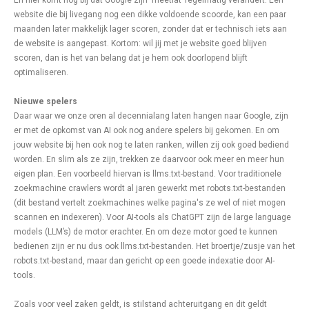
En hier komt nog bij dat Google zijn ‘meetlat’ regelmatig verandert. Een
website die bij livegang nog een dikke voldoende scoorde, kan een paar
maanden later makkelijk lager scoren, zonder dat er technisch iets aan
de website is aangepast. Kortom: wil jij met je website goed blijven
scoren, dan is het van belang dat je hem ook doorlopend blijft
optimaliseren.
Nieuwe spelers
Daar waar we onze oren al decennialang laten hangen naar Google, zijn
er met de opkomst van AI ook nog andere spelers bij gekomen. En om
jouw website bij hen ook nog te laten ranken, willen zij ook goed bediend
worden. En slim als ze zijn, trekken ze daarvoor ook meer en meer hun
eigen plan. Een voorbeeld hiervan is llms.txt-bestand. Voor traditionele
zoekmachine crawlers wordt al jaren gewerkt met robots.txt-bestanden
(dit bestand vertelt zoekmachines welke pagina's ze wel of niet mogen
scannen en indexeren). Voor AI-tools als ChatGPT zijn de large language
models (LLM’s) de motor erachter. En om deze motor goed te kunnen
bedienen zijn er nu dus ook llms.txt-bestanden. Het broertje/zusje van het
robots.txt-bestand, maar dan gericht op een goede indexatie door AI-
tools.
Zoals voor veel zaken geldt, is stilstand achteruitgang en dit geldt