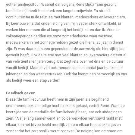
echte familiecultuur. Waaruit dat volgens René blijkt? “Een gezond
familiebedrijf heeft heel sterk een langetermijnvisie. En streeft
continuïteit na in de relaties met klanten, medewerkers en leveranciers.
Bij Leertouwer is dat onder leiding van mijn vader sterk ontwikkeld. Er
werken hier mensen die al langer bij het bedrijf zitten dan ik. Voor de
vakantieperiode hadden we onze zomerbarbecue waar we twee
medewerkers in het zonnetje hebben gezet die hier al 25 jaar in dienst
zijn. Er was daar zelfs een gepensioneerde aanwezig die hier vijftig jaar
gewerkt heeft. Ook de relatie met veel klanten en leveranciers dateert al
van vele tientallen jaren terug. Dat zegt iets over het dna en de cultuur
van dit bedrijf. Maar er zijn ook mensen die een aantal jaar hun kennis
inbrengen en dan weer vertrekken. Ook dat brengt hen persoonlijk en ons
als bedrijf weer een stap verder.”
Feedback geven
Diezelfde familiecultuur heeft hem in zijn jaren als beginnend
ondernemer ook de nodige hoofdbrekens gekost, vertelt René. Want de
keerzijde van de medaille die familiebedrijf heet, laat ook uitdagingen
zien. “Als je lang samenwerkt en op de werkvloer vertrouwd raakt met
elkaar, kan het bijvoorbeeld moeilijk zijn om elkaar feedback te geven
zonder dat het persoonlijk wordt opgevat. De neiging kan ontstaan om