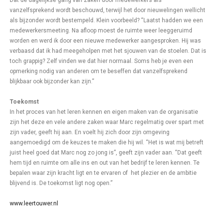
Dat de dagelijkse gang van zaken door medewerkers als
vanzelfsprekend wordt beschouwd, terwijl het door nieuwelingen wellicht
als bijzonder wordt bestempeld. Klein voorbeeld? “Laatst hadden we een
medewerkersmeeting. Na afloop moest de ruimte weer leeggeruimd
worden en werd ik door een nieuwe medewerker aangesproken. Hij was
verbaasd dat ik had meegeholpen met het sjouwen van de stoelen. Dat is
toch grappig? Zelf vinden we dat hier normaal. Soms heb je even een
opmerking nodig van anderen om te beseffen dat vanzelfsprekend
blijkbaar ook bijzonder kan zijn.”
Toekomst
In het proces van het leren kennen en eigen maken van de organisatie
zijn het deze en vele andere zaken waar Marc regelmatig over spart met
zijn vader, geeft hij aan. En voelt hij zich door zijn omgeving
aangemoedigd om de keuzes te maken die hij wil. “Het is wat mij betreft
juist heel goed dat Marc nog zo jong is”, geeft zijn vader aan. “Dat geeft
hem tijd en ruimte om alle ins en out van het bedrijf te leren kennen. Te
bepalen waar zijn kracht ligt en te ervaren of het plezier en de ambitie
blijvend is. De toekomst ligt nog open.”
www.leertouwer.nl