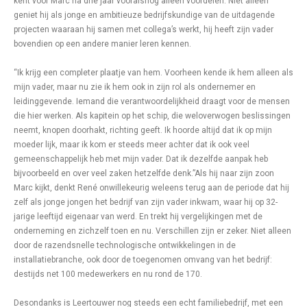
kent voor Marc na drie jaar vooralsnog alleen voordelen. Niet alleen
geniet hij als jonge en ambitieuze bedrijfskundige van de uitdagende
projecten waaraan hij samen met collega’s werkt, hij heeft zijn vader
bovendien op een andere manier leren kennen.
“Ik krijg een completer plaatje van hem. Voorheen kende ik hem alleen als
mijn vader, maar nu zie ik hem ook in zijn rol als ondernemer en
leidinggevende. Iemand die verantwoordelijkheid draagt voor de mensen
die hier werken. Als kapitein op het schip, die weloverwogen beslissingen
neemt, knopen doorhakt, richting geeft. Ik hoorde altijd dat ik op mijn
moeder lijk, maar ik kom er steeds meer achter dat ik ook veel
gemeenschappelijk heb met mijn vader. Dat ik dezelfde aanpak heb
bijvoorbeeld en over veel zaken hetzelfde denk.”Als hij naar zijn zoon
Marc kijkt, denkt René onwillekeurig weleens terug aan de periode dat hij
zelf als jonge jongen het bedrijf van zijn vader inkwam, waar hij op 32-
jarige leeftijd eigenaar van werd. En trekt hij vergelijkingen met de
onderneming en zichzelf toen en nu. Verschillen zijn er zeker. Niet alleen
door de razendsnelle technologische ontwikkelingen in de
installatiebranche, ook door de toegenomen omvang van het bedrijf:
destijds net 100 medewerkers en nu rond de 170.
Desondanks is Leertouwer nog steeds een echt familiebedrijf, met een