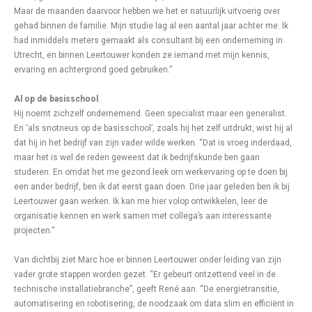
Maar de maanden daarvoor hebben we het er natuurlijk uitvoerig over
gehad binnen de familie. Mijn studie lag al een aantal jaar achter me. Ik
had inmiddels meters gemaakt als consultant bij een onderneming in
Utrecht, en binnen Leertouwer konden ze iemand met mijn kennis,
ervaring en achtergrond goed gebruiken.”
Al op de basisschool
Hij noemt zichzelf ondernemend. Geen specialist maar een generalist.
En ‘als snotneus op de basisschool’, zoals hij het zelf uitdrukt, wist hij al
dat hij in het bedrijf van zijn vader wilde werken. “Dat is vroeg inderdaad,
maar het is wel de reden geweest dat ik bedrijfskunde ben gaan
studeren. En omdat het me gezond leek om werkervaring op te doen bij
een ander bedrijf, ben ik dat eerst gaan doen. Drie jaar geleden ben ik bij
Leertouwer gaan werken. Ik kan me hier volop ontwikkelen, leer de
organisatie kennen en werk samen met collega’s aan interessante
projecten.”
Van dichtbij ziet Marc hoe er binnen Leertouwer onder leiding van zijn
vader grote stappen worden gezet. “Er gebeurt ontzettend veel in de
technische installatiebranche”, geeft René aan. “De energietransitie,
automatisering en robotisering, de noodzaak om data slim en efficiënt in