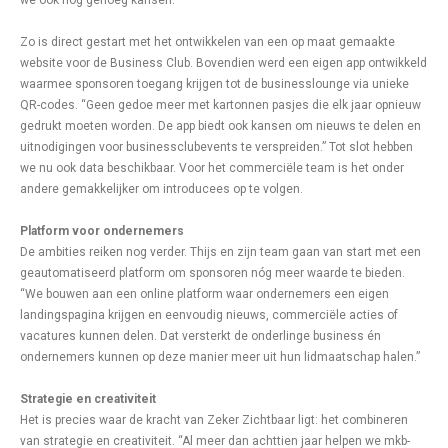
we ook nog genoeg kansen.”
Zo is direct gestart met het ontwikkelen van een op maat gemaakte
website voor de Business Club. Bovendien werd een eigen app ontwikkeld
waarmee sponsoren toegang krijgen tot de businesslounge via unieke
QR-codes. “Geen gedoe meer met kartonnen pasjes die elk jaar opnieuw
gedrukt moeten worden. De app biedt ook kansen om nieuws te delen en
uitnodigingen voor businessclubevents te verspreiden.” Tot slot hebben
we nu ook data beschikbaar. Voor het commerciële team is het onder
andere gemakkelijker om introducees op te volgen.
Platform voor ondernemers
De ambities reiken nog verder. Thijs en zijn team gaan van start met een
geautomatiseerd platform om sponsoren nóg meer waarde te bieden.
“We bouwen aan een online platform waar ondernemers een eigen
landingspagina krijgen en eenvoudig nieuws, commerciële acties of
vacatures kunnen delen. Dat versterkt de onderlinge business én
ondernemers kunnen op deze manier meer uit hun lidmaatschap halen.”
Strategie en creativiteit
Het is precies waar de kracht van Zeker Zichtbaar ligt: het combineren
van strategie en creativiteit. “Al meer dan achttien jaar helpen we mkb-