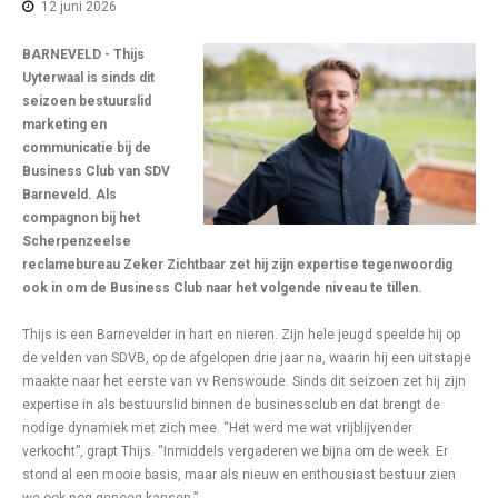
12 juni 2026
BARNEVELD - Thijs
Uyterwaal is sinds dit
seizoen bestuurslid
marketing en
communicatie bij de
Business Club van SDV
Barneveld. Als
compagnon bij het
Scherpenzeelse
reclamebureau Zeker Zichtbaar zet hij zijn expertise tegenwoordig
ook in om de Business Club naar het volgende niveau te tillen.
Thijs is een Barnevelder in hart en nieren. Zijn hele jeugd speelde hij op
de velden van SDVB, op de afgelopen drie jaar na, waarin hij een uitstapje
maakte naar het eerste van vv Renswoude. Sinds dit seizoen zet hij zijn
expertise in als bestuurslid binnen de businessclub en dat brengt de
nodige dynamiek met zich mee. “Het werd me wat vrijblijvender
verkocht”, grapt Thijs. “Inmiddels vergaderen we bijna om de week. Er
stond al een mooie basis, maar als nieuw en enthousiast bestuur zien