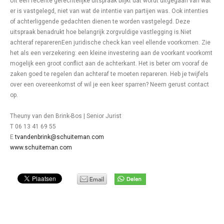
Uit een recente gerechtelijke uitspraak blijkt dat wordt uitgegaan van wat
er is vastgelegd, niet van wat de intentie van partijen was. Ook intenties
of achterliggende gedachten dienen te worden vastgelegd. Deze
uitspraak benadrukt hoe belangrijk zorgvuldige vastlegging is.Niet
achteraf reparerenEen juridische check kan veel ellende voorkomen. Zie
het als een verzekering: een kleine investering aan de voorkant voorkomt
mogelijk een groot conflict aan de achterkant. Het is beter om vooraf de
zaken goed te regelen dan achteraf te moeten repareren. Heb je twijfels
over een overeenkomst of wil je een keer sparren? Neem gerust contact
op.
Theuny van den Brink-Bos | Senior Jurist
T 06 13 41 69 55
E
tvandenbrink@schuiteman.com
www.schuiteman.com