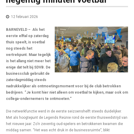
12 februari 2026
BARNEVELD – Als het
eerste elftal op zaterdag
thuis speelt, is voetbal
nog steeds het
vertrekpunt. Maar tegelijk
is het allang niet meer het
enige dat telt bij SDVB. De
businessclub gebruikt de
zaterdagmiddag steeds
nadrukkelijker als ontmoetingsmoment voor bij de club betrokken
bedrijven. “Je komt hier niet alleen om voetbal te kijken, maar ook om
collega-ondernemers te ontmoeten.”
Die netwerkfunctie werd in de eerste seizoenshelft steeds duidelijker.
Met als hoogtepunt de Legends Reünie rond de eerste thuiswedstrijd van
het nieuwe jaar. Zo’n zeventig oud-spelers en betrokkenen kwamen die
middag samen. “Het was echt druk in de businessruimte”, blikt