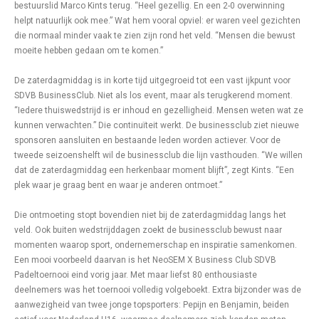
bestuurslid Marco Kints terug. “Heel gezellig. En een 2-0 overwinning
helpt natuurlijk ook mee.” Wat hem vooral opviel: er waren veel gezichten
die normaal minder vaak te zien zijn rond het veld. “Mensen die bewust
moeite hebben gedaan om te komen.”
De zaterdagmiddag is in korte tijd uitgegroeid tot een vast ijkpunt voor
SDVB BusinessClub. Niet als los event, maar als terugkerend moment.
“Iedere thuiswedstrijd is er inhoud en gezelligheid. Mensen weten wat ze
kunnen verwachten.” Die continuïteit werkt. De businessclub ziet nieuwe
sponsoren aansluiten en bestaande leden worden actiever. Voor de
tweede seizoenshelft wil de businessclub die lijn vasthouden. “We willen
dat de zaterdagmiddag een herkenbaar moment blijft”, zegt Kints. “Een
plek waar je graag bent en waar je anderen ontmoet.”
Die ontmoeting stopt bovendien niet bij de zaterdagmiddag langs het
veld. Ook buiten wedstrijddagen zoekt de businessclub bewust naar
momenten waarop sport, ondernemerschap en inspiratie samenkomen.
Een mooi voorbeeld daarvan is het NeoSEM X Business Club SDVB
Padeltoernooi eind vorig jaar. Met maar liefst 80 enthousiaste
deelnemers was het toernooi volledig volgeboekt. Extra bijzonder was de
aanwezigheid van twee jonge topsporters: Pepijn en Benjamin, beiden