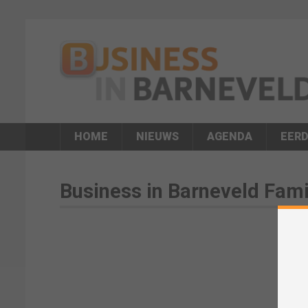
HOME
NIEUWS
AGENDA
EERD
Business in Barneveld Fami