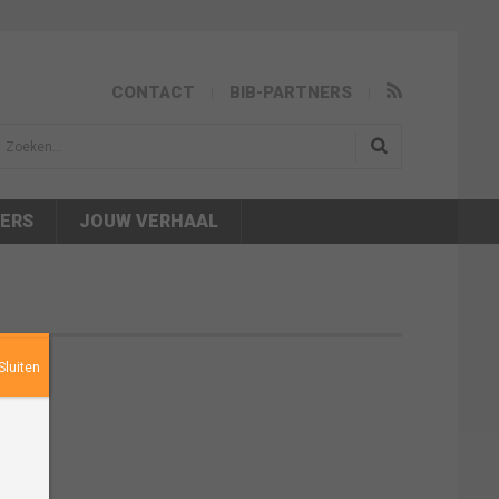
CONTACT
BIB-PARTNERS
isea.search
NERS
JOUW VERHAAL
Sluiten