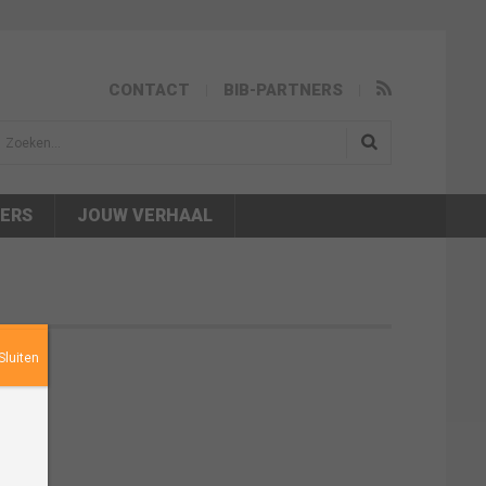
CONTACT
BIB-PARTNERS
isea.search
NERS
JOUW VERHAAL
Sluiten