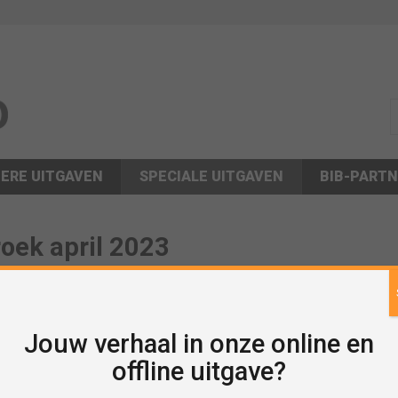
s
ERE UITGAVEN
SPECIALE UITGAVEN
BIB-PART
oek april 2023
Jouw verhaal in onze online en
offline uitgave?