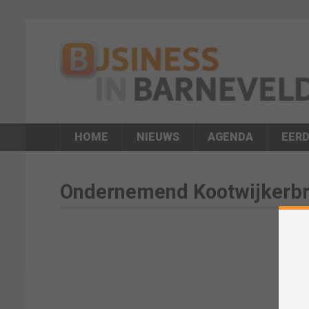
HOME
NIEUWS
AGENDA
EERD
Ondernemend Kootwijkerbr