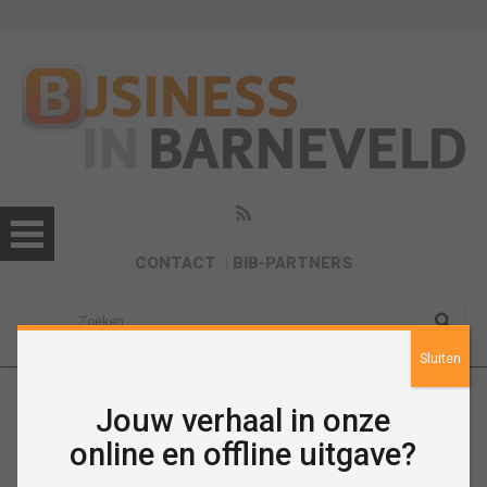
CONTACT
BIB-PARTNERS
sisea.search
Sluiten
Jouw verhaal in onze
Ondernemend
online en offline uitgave?
Kootwijkerbroek april 2024