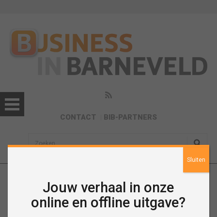
CONTACT
BIB-PARTNERS
sisea.search
Sluiten
Jouw verhaal in onze
Trots op De Valk
online en offline uitgave?